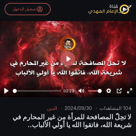
تسجيل الدخول
P
l
a
y
02:23
P
M
S
P
E
l
u
e
I
n
104
المشاهدات
·
2024/09/30
·
الدين
a
t
t
P
t
لا تحِلّ المصافحة للمرأة من غير المحارم في
y
e
t
e
شريعة الله، فاتقوا الله يا أولي الألباب..
i
r