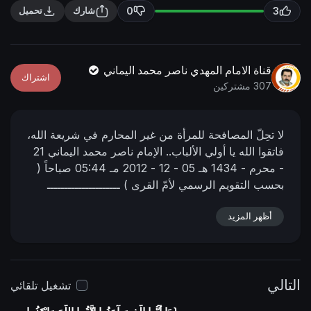
n
f
0
3
شارك
تحميل
g
u
s
l
l
قناة الامام المهدي ناصر محمد اليماني
اشتراك
s
307 مشتركين
c
r
لا تحِلّ المصافحة للمرأة من غير المحارم في شريعة الله،
e
فاتقوا الله يا أولي الألباب..
الإمام ناصر محمد اليماني
21
e
- محرم - 1434 هـ
05 - 12 - 2012 مـ
05:44 صباحاً
(
n
بحسب التقويم الرسمي لأمّ القرى )
ـــــــــــــــــــــ
رابط البيان في الموقع الرسمي
https://www.nasser-
أظهر المزيد
alyamani.or....g/showthread.php?p=7
التالي
تشغيل تلقائي