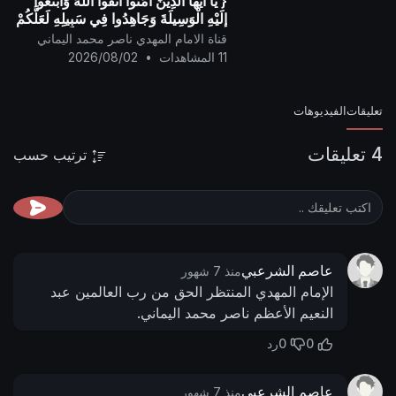
{ يَا أيُّها الَّذِينَ آمَنُوا اتَّقُوا اللَّهَ وَابْتَغُوا
إِلَيْهِ الْوَسِيلَةَ وَجَاهِدُوا فِي سَبِيلِهِ لَعَلَّكُمْ
تُفْلِحُونَ }
قناة الامام المهدي ناصر محمد اليماني
11 المشاهدات
•
2026/08/02
تعليقات
الفيديوهات
4 تعليقات
ترتيب حسب
عاصم الشرعبي
منذ 7 شهور
الإمام المهدي المنتظر الحق من رب العالمين عبد
النعيم الأعظم ناصر محمد اليماني.
0
0
رد
عاصم الشرعبي
منذ 7 شهور