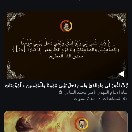
رَّبِّ اغْفِرْ لِي وَلِوَالِدَيَّ وَلِمَن دَخَلَ بَيْتِيَ مُؤْمِنًا وَلِلْمُؤْمِنِينَ وَالْمُؤْمِنَاتِ
قناة الامام المهدي ناصر محمد اليماني
93 المشاهدات
•
منذ 2 سنوات