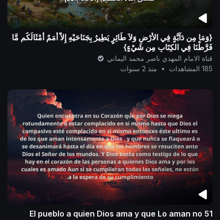
{وَمَا مِن دَآبَّةٍ فِي الأَرْضِ وَلاَ طَائِرٍ يَطِيرُ بِجَنَاحَيْهِ إِلاَّ أُمَمٌ أَمْثَالُكُم مَّا
فَرَّطْنَا فِي الكِتَابِ مِن شَيْءٍ}
قناة الامام المهدي ناصر محمد اليماني
185 المشاهدات
•
منذ 2 سنوات
51 El pueblo a quien Dios ama y que Lo aman no