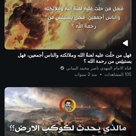
فهل من حلَّت عليه لعنةُ الله وملائكته والناس أجمعين، فهل
يستيئِس من رحمة الله ؟
قناة الامام المهدي ناصر محمد اليماني
105 المشاهدات
•
منذ 2 سنوات