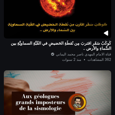
كَوكَبُ سَقَر اقتربَ مِن نُقطَةِ الحَضيضِ في القُبَّةِ السماويَّةِ بين
السَّماءِ والأرضِ ..
قناة الامام المهدي ناصر محمد اليماني
362 المشاهدات
•
منذ 2 سنوات