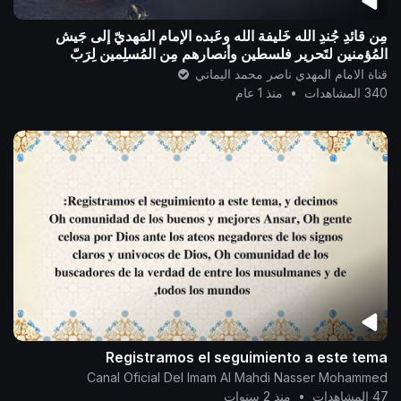
مِن قائدِ جُندِ الله خَليفة الله وعَبده الإمام المَهديّ إلى جَيش
المُؤمنين لتَحرير فلسطين وأنصارهم مِن المُسلِمين لِرَبّ
العالَمين..
قناة الامام المهدي ناصر محمد اليماني
340 المشاهدات
•
منذ 1 عام
Registramos el seguimiento a este tema
Canal Oficial Del Imam Al Mahdi Nasser Mohammed
47 المشاهدات
•
منذ 2 سنوات