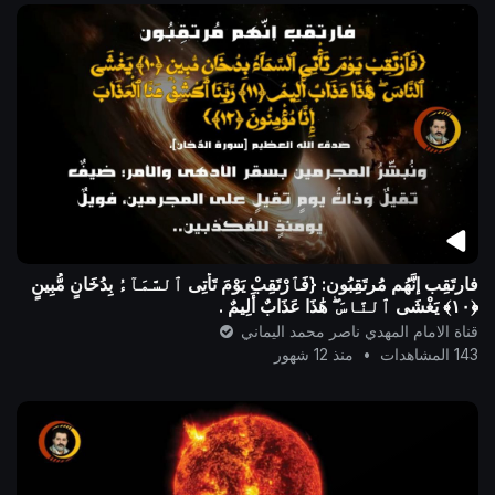
فارتَقِب إنَّهُم مُرتَقِبُون: {فَٱرْتَقِبْ يَوْمَ تَأْتِى ٱلسَّمَآءُ بِدُخَانٍ مُّبِينٍ
قناة الامام المهدي ناصر محمد اليماني
143 المشاهدات
•
منذ 12 شهور