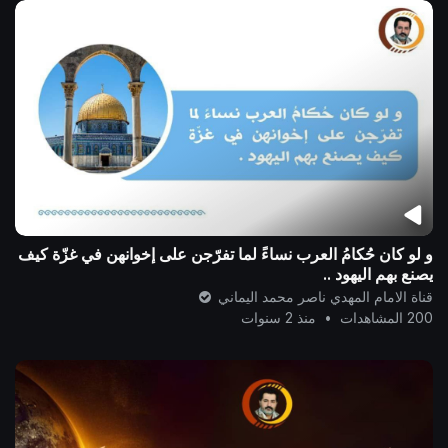
و لو كان حُكامُ العرب نساءً لما تفرّجن على إخوانهن في غزّة كيف
يصنع بهم اليهود ..
قناة الامام المهدي ناصر محمد اليماني
200 المشاهدات
•
منذ 2 سنوات