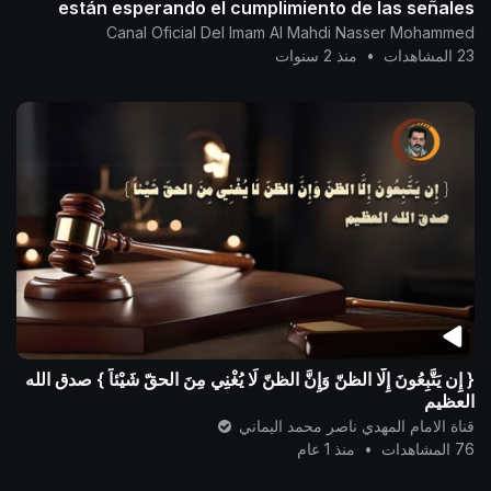
están esperando el cumplimiento de las señales
Canal Oficial Del Imam Al Mahdi Nasser Mohammed
23 المشاهدات
•
منذ 2 سنوات
{ إِن يَتَّبِعُونَ إِلَّا الظنّ وَإِنَّ الظنّ لَا يُغْنِي مِنَ الحقّ شَيْئاً } صدق الله
العظيم
قناة الامام المهدي ناصر محمد اليماني
76 المشاهدات
•
منذ 1 عام