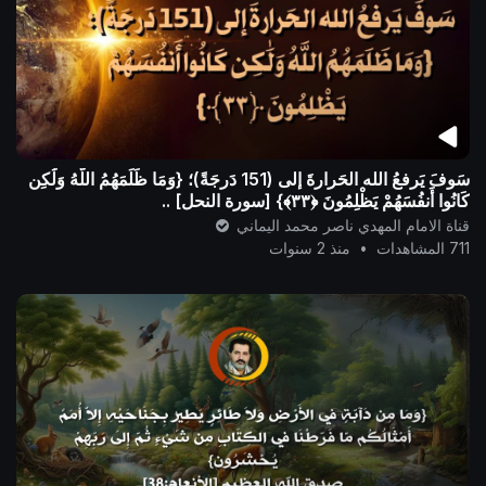
سَوفَ يَرفعُ الله الحَرارةَ إلى (151 دَرجَةً)؛ {وَمَا ظَلَمَهُمُ اللَّهُ وَلَٰكِن
كَانُوا أَنفُسَهُمْ يَظْلِمُونَ ‎﴿٣٣﴾} [سورة النحل] ..
قناة الامام المهدي ناصر محمد اليماني
711 المشاهدات
•
منذ 2 سنوات