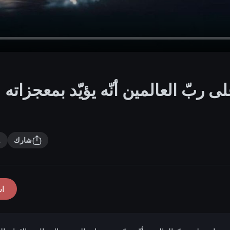
لى ربّ العالمين أنّه يؤيّد بمعجزاته
شارك
ا