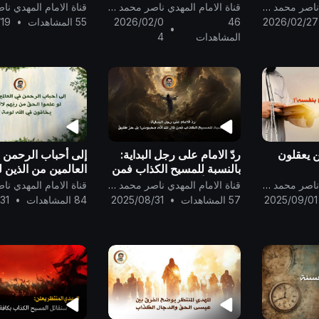
ناصر مُحَمد اليمانيّ إلى
العُهود ومُخلفي الوُ
قناة الامام المهدي ناصر محمد اليماني
قناة الامام المهدي ناصر محمد اليماني
المُرشدِ الكَرِيم جَنَاب السَّيد
وصَدَق الله رَبُّ العال
2026/02/27
46
2026/02/0
55 المشاهدات
•
/19
•
علي الحسيني الخامنئ..
المشاهدات
4
ين يعقلون
ردّ الامام على رجل البداية:
إلى أحباب الرحمن 
بالنسبة للمسيح الكذاب فمن
العالمين من الذين لو
قال لك أنّه محبوسٌ؟ بل حرٌّ
الحقّ من ربّهم لاتّبع
قناة الامام المهدي ناصر محمد اليماني
قناة الامام المهدي ناصر محمد اليماني
طليقٌ ..
يخافون في الله لومة
2025/09/01
57 المشاهدات
•
2025/08/31
84 المشاهدات
•
31