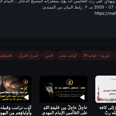
وبهتانٍ على ربّ العالمين أنّه يؤيّد بمعجزاته المسيح الدجال ..
الإمام ا
📌 رابط البيان من المنتدى:
https://m
كورونا - كوفيد 19
كوكب سقر
الدين
اسرار القرآن
فلسطين
 إلى كافة
عاجِلٌ عاجِلٌ مِن خَليفةِ اللهِ
كَذِب ترامب وقبيله 
له ربّ
على العَالَمين الإمام المهدي
وأولياؤهم مِن اليهود