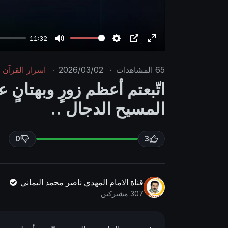
11:32
M
S
P
E
u
e
I
n
65
المشاهدات
·
2026/03/02
·
اسرار القرآن
t
t
P
t
اتّبعتم أعظم زورٍ وبهتانٍ ع
e
t
e
المسيح الدجال ..
i
r
n
f
g
u
0
3
s
l
l
s
قناة الامام المهدي ناصر محمد اليماني
c
307 مشتركين
r
e
e