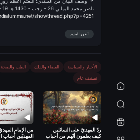
📌 وصف البیان من المنتدى:
اتّبعتم أعظم زورٍ 
n
ناصر محمد اليماني
26 - رجب - 1430 هـ
19 - 07 - 2009 مـ
ahdialumma.net/showthread.php?p=4251
أظهر المزيد
الأخبار والسياسة
الفضاء والفلك
الطب والصحة
تصنيف عام
ردّ المهديّ على السائلين
من الإمام المهديّ
كيف يعلمون أنّهم من أحباب
المهديّين أحباب ال