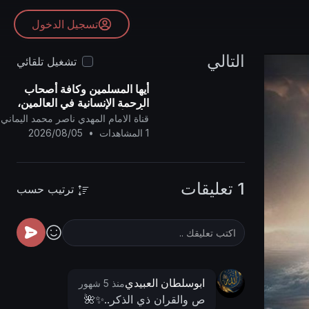
تسجيل الدخول
التالي
تشغيل تلقائي
أيها المسلمين وكافة أصحاب
الرحمة الإنسانية في العالمين،
فأنتم أولياء لنا، وإن الشيطان
قناة الامام المهدي ناصر محمد اليماني
(دونالد ترامب) عدو للمسلمين..
1 المشاهدات
•
2026/08/05
1 تعليقات
ترتيب حسب
ابوسلطان العبيدي
منذ 5 شهور
ص والقران ذي الذكر..✨🌺