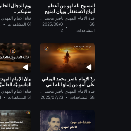
التسبيح لله لهو من أعظم
يوم الدجال الحا
أنواع الاستغفار وبيان لمنهج
سنينكم ..
الإمام بالاعتصام بكتاب الله
قناة الامام المهدي ناصر محمد اليماني
وسُنَّة رسوله الموافقة لكتاب
68
2025/08/0
61 المشاهدات
•
2
•
الله ..
المشاهدات
2
ردّ الإمام ناصر محمد اليماني
بيانُ الإمام المهد
على أَمَةٍ من إماءٍ الله التي
المَاسونيَّة العالمي
تُفتيه بحبّ المسيح عيسى ابن
المَسيحِ الكَذابِ ..
قناة الامام المهدي ناصر محمد اليماني
مريم ..
58 المشاهدات
•
2025/07/23
51 المشاهدات
•
1