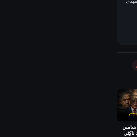
لمهدي
بنيامين
 ناكِثي