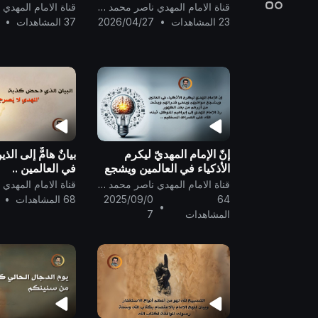
ربّ العالمين؛ من قومٍ يحبّهم
العالمين ..
قناة الامام المهدي ناصر محمد اليماني
الله ويحبّونه ..
23 المشاهدات
•
2026/04/27
37 المشاهدات
•
إنّ الإمام المهديّ ليكرم
بيانٌ هامٌّ إلى الذ
الأذكياء في العالمين ويشجع
في العالمين ..
مواهبهم وينمّي قُدراتهم
قناة الامام المهدي ناصر محمد اليماني
ويشدّ من أزرهم من بعد
64
2025/09/0
68 المشاهدات
•
•
الظهور..
المشاهدات
7