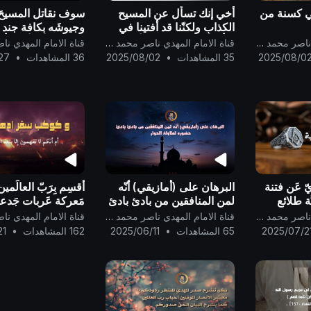
لي كسنة من
أخي إنك تسأل عن المسيح
سوف نقاتل المسيحَ 
الكذاب ولكنّنا قد أفتينا في
وجيوشَه بكافة جند ا
شأنه أنّه سوف يقول أنّه
وليعلمن أيّنا أشدّ بأس
قناة الامام المهدي ناصر محمد اليماني
قناة الامام المهدي ناصر محمد اليماني
المسيح عيسى ابن مريم .
تنكيلاً بإذن الله ربّ
2025/08/0
35 المشاهدات
•
2025/08/02
36 المشاهدات
•
27
..
يّ عَن فتنة
البرهان على (أمازيقي) أنّه
أُقسِم بِرَبّ العالَمين 
َّة طلائع
لمن المنافقين من بادئ بادئ
مَعركة عَربات جَد
حضوره لطاولة الحوار..
غَزَّة المُعجِزة لمَه
قناة الامام المهدي ناصر محمد اليماني
قناة الامام المهدي ناصر محمد اليماني
الله رب العالَمين..
2025/07/2
65 المشاهدات
•
2025/06/11
162 المشاهدات
•
21