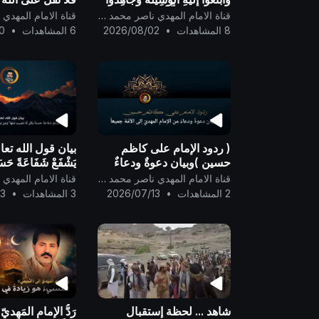
فِي سَبِيلِهِ لَعَلَّكُمْ تُفْلِحُونَ }
قناة الامام المهدي ناصر محمد اليماني
8 المشاهدات
•
2026/08/02
6 المشاهدات
•
0
( ردود الإمام على كاظم
بيان قول الله تعا
حسين )وبيان دعوةٌ ودعاءٌ
يَشْفَعْ شَفَاعَةً حَسَنَ
من الإمام المهديّ إلى الأمَّة
نَصِيبٌ مِّنْهَا ۖ وَمَن 
قناة الامام المهدي ناصر محمد اليماني
جميعاً ..
شَفَاعَةً سَيِّئَةً يَكُن
2 المشاهدات
•
2026/07/13
3 المشاهدات
•
13
شاهد ... لحظة إستقبال
رَدُّ الإمامِ المَهديّ