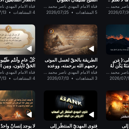
وطارق السويدان ..
عصر الحوار من قبل
قناة الامام المهدي ناصر محمد اليماني
قناة الامام المهدي ناصر محمد اليماني
..
2026/07/3
5 المشاهدات
•
2026/07/25
4 المشاهدات
•
/13
لى:{ مَن
الطريقة بالحقّ لغسل الموتى
كُلّ عامٍ وأنتُم طَيِّب
ةً يَكُن لَّهُ
رحمهم الله برحمته، ووعده
الحَقِّ ثابِتون، ومِن 
يَشْفَعْ
الحقّ وهو أرحم الراحمين ..
السَّالِمين الغَانِمين 
قناة الامام المهدي ناصر محمد اليماني
قناة الامام المهدي ناصر محمد اليماني
 لَّهُ كِفْلٌ م
بنعيم رضوان الله وحُ
2026/07/
3 المشاهدات
•
2026/07/13
4 المشاهدات
•
/13
وقُربه إلى يَوم يَقو
 إلى
فتوى المهديّ المنتظَر إلى
لا يوجد إنسانٌ واحدٌ