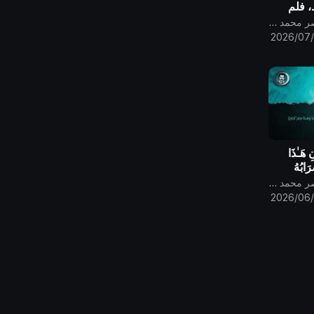
، فلم
في
قناة الامام المهدي ناصر محمد اليماني
م من
2026/07
لله وحده
 هَـٰذَا
َابُهُ
 صدق الله
قناة الامام المهدي ناصر محمد اليماني
2026/06