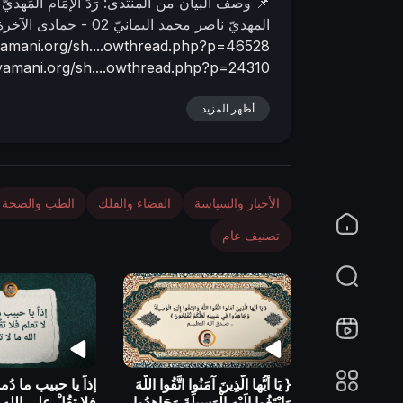
📌 وصف البیان من المنتدى:
رَدُّ الإمَام المَه
n
المهديّ ناصر محمد اليمانيّ
02 - جمادى الآخرة - 1446 هـ
lyamani.org/sh....owthread.php?p=46528
yamani.org/sh....owthread.php?p=24310
أظهر المزيد
الأخبار والسياسة
الفضاء والفلك
الطب والصحة
تصنيف عام
{ يَا أيُّها الَّذِينَ آمَنُوا اتَّقُوا اللَّهَ
إذاً يا حبيب ما دُم
وَابْتَغُوا إِلَيْهِ الْوَسِيلَةَ وَجَاهِدُوا
فلا تقُلْ على الله م