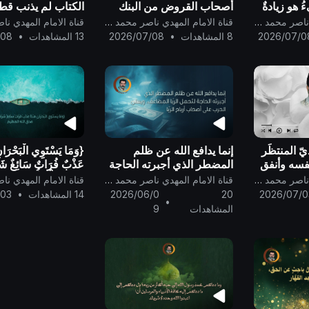
ءُ هو زيادةٌ
أصحاب القروض من البنك
الكتاب لم يذنب قط
الدوليّ ..
يجعل الله البرهانَ 
قناة الامام المهدي ناصر محمد اليماني
قناة الامام المهدي ناصر محمد اليماني
العصمة! فلا معصو
2026/07/0
8 المشاهدات
•
2026/07/08
13 المشاهدات
•
/08
الخطأ والذنوب إلا ا
..
ّ المنتظَر
إنما يدافع الله عن ظلم
{وَمَا يَسْتَوِي الْبَحْرَانِ
نفسه وأنفق
المضطر الذي أجبرته الحاجة
عَذْبٌ فُرَاتٌ سَائِغٌ شَر
 محمد
لتحمل الرّبا المضاعف، ويعلن
وَهَـٰذَا مِلْحٌ أُجَاجٌ}
قناة الامام المهدي ناصر محمد اليماني
قناة الامام المهدي ناصر محمد اليماني
الحرب على أصحاب أرباح
العظيم ..
2026/07/0
20
2026/06/0
14 المشاهدات
•
/03
•
الرّبا ..
المشاهدات
9