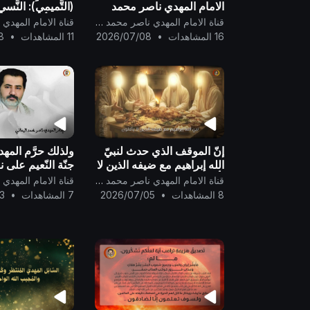
الامام المهدي ناصر محمد
(التَّميمي): النَّسي
اليماني !
في الكُفْر ..
قناة الامام المهدي ناصر محمد اليماني
16 المشاهدات
•
2026/07/08
11 المشاهدات
•
8
إنّ الموقف الذي حدث لنبيّ
ولذلك حرَّم المهدي
الله إبراهيم مع ضيفه الذين لا
جنّة النّعيم على 
يأكلون شبيهٌ بمواقف الكاميرا
درجته فيها لجدّه
قناة الامام المهدي ناصر محمد اليماني
الخفيّة..
رسول الله..
8 المشاهدات
•
2026/07/05
7 المشاهدات
•
3