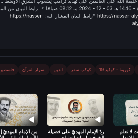
ديّ خَليفة الله على العالَمين على تَهديد ترامب لِشعوب الشَّرْقِ الأوسَط ..
03 - 12 - 2024 مـ
08:12 صباحًا
📌 رابط البيان من المن
https://nasser-a
*رابط البيان المشار اليه:
https://nasser-
al
كورونا - كوفيد 19
كوكب سقر
الدين
اسرار القرآن
فلسطين
تَ لا تعلم
ردّ الإمام المهديّ على فضيلة
من الإمام المهديّ إ
ا لا تعلم ..
الشيخ سليمان العلوان
الأنصار السابقين ال