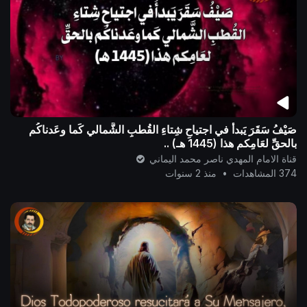
صَيْفُ سَقَرَ يَبدأُ في اجتياحِ شِتاءِ القُطبِ الشَّمالي كَما وعَدناكُم
بالحقِّ لعَامِكم هذا (1445 هـ) ..
قناة الامام المهدي ناصر محمد اليماني
374 المشاهدات
•
منذ 2 سنوات