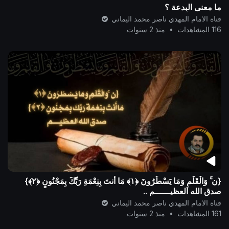
ما معنى البِدعة ؟
قناة الامام المهدي ناصر محمد اليماني
116 المشاهدات
•
منذ 2 سنوات
{ن ۚ وَالْقَلَمِ وَمَا يَسْطُرُونَ ﴿١﴾ مَا أَنتَ بِنِعْمَةِ رَبِّكَ بِمَجْنُونٍ ﴿٢﴾}
صدق الله العظيــــــم ..
قناة الامام المهدي ناصر محمد اليماني
161 المشاهدات
•
منذ 2 سنوات