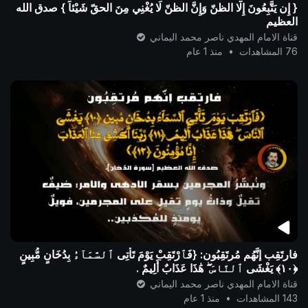
{ إِن يَتَّبِعُونَ إِلَّا الظنّ وَإِنَّ الظنّ لَا يُغْنِي مِنَ الحقّ شَيْئاً } صدق الله
العظيم
قناة الامام المهدي ناصر محمد اليماني
76 المشاهدات
•
منذ 1 عام
فارتَقِب إنَّهُم مُرتَقِبُون: {فَٱرْتَقِبْ يَوْمَ تَأْتِى ٱلسَّمَآءُ بِدُخَانٍ مُّبِينٍ
قناة الامام المهدي ناصر محمد اليماني
143 المشاهدات
•
منذ 1 عام