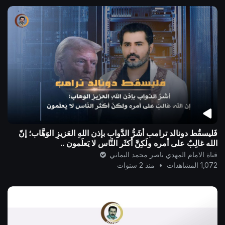
فَليسقُط دونالد ترامب أشَرُّ الدَّواب بإذن اللهِ العَزيزِ الوَهَّاب؛ إنّ
الله غالِبٌ على أمرِه ولَكِنَّ أكثَر النَّاس لا يَعلَمون ..
قناة الامام المهدي ناصر محمد اليماني
1,072 المشاهدات
•
منذ 2 سنوات