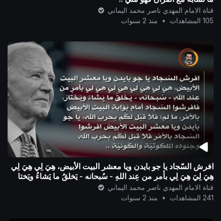
قناة الامام المهدي ناصر محمد اليماني
105 المشاهدات
•
منذ 2 سنوات
افرش السّجاد يا جو بايدن ويا معشر البيت الأبيض، هِيَ لِي هِيَ لِي
هِيَ لِيَ هِيَ لِي بأمرٍ من عِند اللهِ - سُبحانه - يَخلقُ ما يَشاءُ ويَختا
قناة الامام المهدي ناصر محمد اليماني
241 المشاهدات
•
منذ 2 سنوات