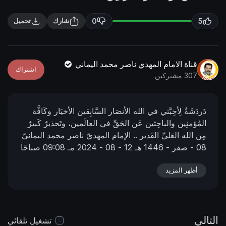
n
f
g
u
0
5
شارك
تحميل
s
l
l
s
قناة الامام المهدي ناصر محمد اليماني
اشتراك
c
307 مشتركين
r
e
دَردَشَةٌ لِأحِبَّتي في الله الأنصَار السَّابِقين الأخيَار وكَافَّة
e
المُؤمنِين والباحِثين عَن الحَقِّ في العالَمين، وتَحذيرٌ كَبيرٌ
n
مِن الله العَليِّ القَدير ..
الإمام المهديّ ناصر محمد اليمانيّ
08 - صفر - 1446 هـ
12 - 08 - 2024 مـ
09:08 صباحًا
https://nasser-alyamani.org/sh....owthread.php?
p=45689
أظهر المزيد
التالي
تشغيل تلقائي