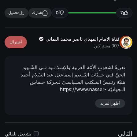
n
f
g
u
0
7
شارك
تحميل
s
l
l
s
قناة الامام المهدي ناصر محمد اليماني
اشتراك
c
307 مشتركين
r
e
تعزيةٌ لشعوبِ الأمّة العربية
والإسلامـية فـي الشّـهيد
e
الحيِّ
فـي جــنّات النّــعيم
إسماعيل عبد السّلام أحمد
n
هنيّة
رئـيسُ المـكتب السـياسـيّ
لـحركة حـماس
الـجهاديّة
https://www.nasser-
alyamani.or....g/showthread.php?t=5
أظهر المزيد
التالي
تشغيل تلقائي