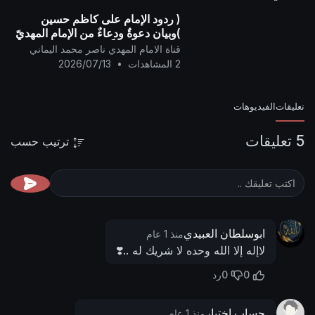
( ردود الإمام على كاظم حسين
)وبيان دعوةٌ ودعاءٌ من الإمام المهديّ
إلى الأمَّة جميعاً ..
قناة الامام المهدي ناصر محمد اليماني
2 المشاهدات
•
2026/07/13
تعليقات
الفيديوهات
5 تعليقات
ترتيب حسب
ابوسلطان العبيدي
منذ 1 عام
لاإله إلا الله وحده لا شريك له ..❣️
0
0
رد
حساب اختبار
منذ 1 عام