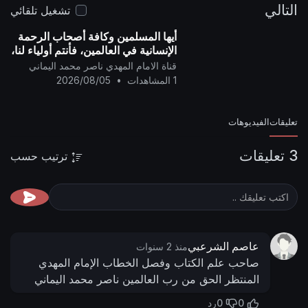
التالي
تشغيل تلقائي
أيها المسلمين وكافة أصحاب الرحمة
الإنسانية في العالمين، فأنتم أولياء لنا،
وإن الشيطان (دونالد ترامب) عدو
قناة الامام المهدي ناصر محمد اليماني
للمسلمين..
1 المشاهدات
•
2026/08/05
تعليقات
الفيديوهات
3 تعليقات
ترتيب حسب
عاصم الشرعبي
منذ 2 سنوات
صاحب علم الكتاب وفصل الخطاب الإمام المهدي
المنتظر الحق من رب العالمين ناصر محمد اليماني
0
0
رد