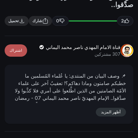
n
f
صدَّقوا..
g
u
s
l
0
2
شارك
تحميل
l
s
c
قناة الامام المهدي ناصر محمد اليماني
اشتراك
r
307 مشتركين
e
e
📌 وصف البیان من المنتدى:
يا عُلماء المُسلمين ما
n
خطبكم صامتون وماذا دهاكم؟!
تعقيبٌ آخر على علماء
الأمّة الصامتين من الذين اطَّلعوا على أمري فلا كذَّبوا ولا
صدَّقوا..
الإمام المهديّ ناصر محمد اليماني
07 - رمضان
- 1428 هـ
19 - 09 - 2007 مـ
02:28 صباحاً
📌 رابط
أظهر المزيد
البيان من المنتدى:
https://nasser-
alyamani.org/showthread.php?p=4414