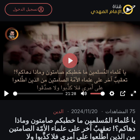
تسجيل الدخول
P
l
a
y
21:28
P
M
S
P
E
l
u
e
I
n
75
المشاهدات
·
2024/11/20
·
الدين
a
t
t
P
t
يا عُلماء المُسلمين ما خطبكم صامتون وماذا
y
e
t
e
دهاكم؟! تعقيبٌ آخر على علماء الأمّة الصامتين
i
r
من الذين اطَّلعوا على أمري فلا كذَّبوا ولا