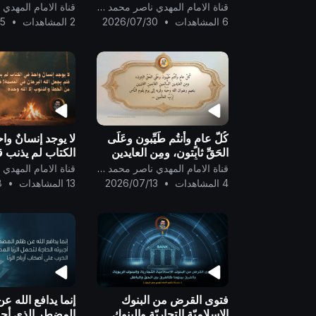
الحقّ في حدّ الزنى
قناة الامام المهدي ناصر محمد اليماني
التغريب ..
6 المشاهدات
•
2026/07/30
2 المشاهدات
•
25
كُلّ عامٍ وأنتُم طَيِّبون وعَلَى
لا يوجد إنسانٌ واح
الحَقِّ ثابِتون، ومِن العايدين
الكتاب لم يذنب 
السَّالِمين الغَانِمين الفايزين
يجعل الله البرهان
قناة الامام المهدي ناصر محمد اليماني
بنعيم رضوان الله وحُبّه
العصمة! فلا مع
4 المشاهدات
•
2026/07/13
13 المشاهدات
•
8
وقُربه إلى يَوم يَقو
الخطأ والذنوب إلا
..
فتوى القرض من البنوك
إنما يدافع الله ع
الإسلاميّة التجاريّة والبنوك
المضطر الذي أجب