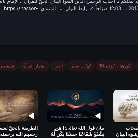
ه بيعتكم يا أحباب الرحمن الذين اتّبعوا البيان الحقّ للقرآن ..
الإمام نا
12:03 صباحاً
📌 رابط البيان من المنتدى:
https://nasser-
كورونا - كوفيد 19
كوكب سقر
الدين
اسرار القرآن
فلسطين
أصحاب
بيان قول الله تعالى:{ مَن
الطريقة بالحقّ لغس
تلوه البيان
يَشْفَعْ شَفَاعَةً حَسَنَةً يَكُن لَّهُ
رحمهم الله برحمته