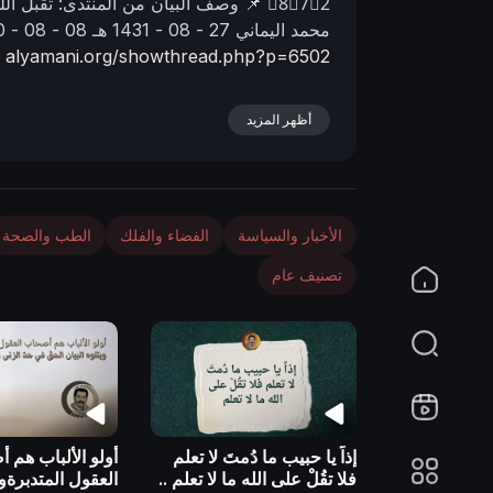
8⃣7⃣2⃣
📌 وصف البیان من المنتدى:
تقبل الل
n
محمد اليماني
27 - 08 - 1431 هـ
08 - 08 - 2010 مـ
alyamani.org/showthread.php?p=6502
أظهر المزيد
الأخبار والسياسة
الفضاء والفلك
الطب والصحة
تصنيف عام
إذاً يا حبيب ما دُمتَ لا تعلم
أولو الألباب هم 
فلا تقُلْ على الله ما لا تعلم ..
العقول المتدبرةوي