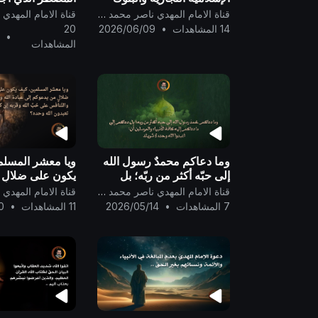
الربويّة، والفرق بينهما
لتحمل الرّبا الم
قناة الامام المهدي ناصر محمد اليماني
كالفرق بين الحقّ والباطل ..
الحرب على أصحا
14 المشاهدات
•
2026/06/09
20
•
الرّبا ..
المشاهدات
وما دعاكم محمدٌ رسول الله
ويا معشر المسلم
إلى حبّه أكثر من ربّه؛ بل
يكون على ضلالٍ 
دعاكم إلى ما دعاكم إليه
إلى عبادة الله وح
قناة الامام المهدي ناصر محمد اليماني
كافة الأنبياء والمرسلين
والتّنافس على حُبِ
7 المشاهدات
•
2026/05/14
11 المشاهدات
•
0
أن:اعبدوا الله وحده لا شريك
وقربه إن كنتم تعب
..
وحده؟