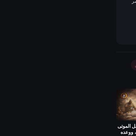
صر
ل الموتى
، ووعده