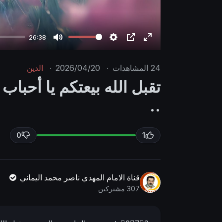
26:38
M
S
P
E
u
e
I
n
24
المشاهدات
·
2026/04/20
·
الدين
t
t
P
t
تقبل الله بيعتكم يا أحباب 
e
t
e
..
i
r
n
f
g
u
0
1
s
l
l
s
قناة الامام المهدي ناصر محمد اليماني
c
307 مشتركين
r
e
e