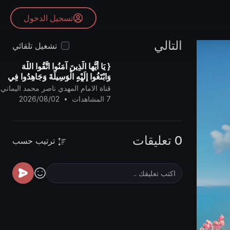
تسجيل الدخول
التالي
تشغيل تلقائي
{ يَا أيُّها الَّذِينَ آمَنُوا اتَّقُوا اللَّهَ
وَابْتَغُوا إِلَيْهِ الْوَسِيلَةَ وَجَاهِدُوا فِي
سَبِيلِهِ لَعَلَّكُمْ تُفْلِحُونَ }
قناة الامام المهدي ناصر محمد اليماني
7 المشاهدات
•
2026/08/02
0 تعليقات
ترتيب حسب