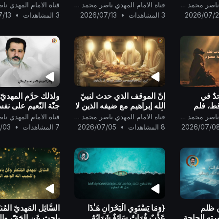
 وحدِّ
نَصِيبٌ مِّنْهَا ۖ وَمَن يَشْفَعْ
الحقّ وهو أرحم الرا
قناة الامام المهدي ناصر محمد اليماني
قناة الامام المهدي ناصر محمد اليماني
شَفَاعَةً سَيِّئَةً يَكُن لَّهُ كِفْلٌ م
2026/07/
3 المشاهدات
•
2026/07/13
3 المشاهدات
•
7/13
دٌ في
إنّ الموقف الذي حدث لنبيّ
ولذلك حرَّم المهديّ 
قط، فلم
الله إبراهيم مع ضيفه الذين لا
جنّة النّعيم على نف
َ في
يأكلون شبيهٌ بمواقف الكاميرا
درجته فيها لجدّه م
قناة الامام المهدي ناصر محمد اليماني
قناة الامام المهدي ناصر محمد اليماني
صوم من
الخفيّة..
رسول الله..
2026/07/0
8 المشاهدات
•
2026/07/05
7 المشاهدات
•
/03
 الله وحده
ن ظلم
{وَمَا يَسْتَوِي الْبَحْرَانِ هَـٰذَا
السَّائِل المَهديّ المُنت
رته الحاجة
عَذْبٌ فُرَاتٌ سَائِغٌ شَرَابُهُ
باحِثٍ عَن الحَقّ، وا