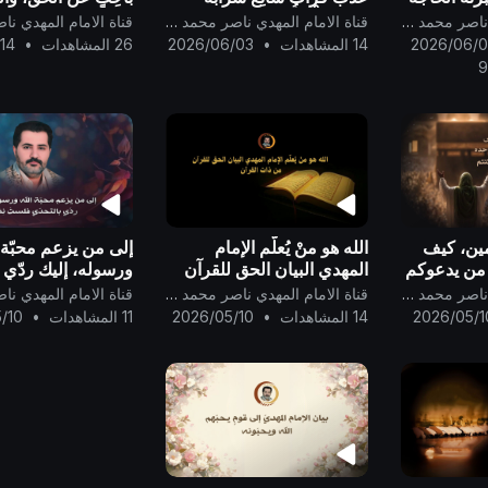
ضاعف، ويعلن
وَهَـٰذَا مِلْحٌ أُجَاجٌ} صدق الله
الله الواحِد القَهَّار ..
قناة الامام المهدي ناصر محمد اليماني
قناة الامام المهدي ناصر محمد اليماني
ب أرباح
العظيم ..
2026/06/0
14 المشاهدات
•
2026/06/03
26 المشاهدات
•
14
9
ين، كيف
الله هو منْ يُعلّم الإمام
إلى من يزعم محبّة 
من يدعوكم
المهدي البيان الحق للقرآن
ورسوله، إليك ردّي ب
ده
من ذات القرآن ..
فلستَ نِدّي ..
قناة الامام المهدي ناصر محمد اليماني
قناة الامام المهدي ناصر محمد اليماني
ّ الله
2026/05/1
14 المشاهدات
•
2026/05/10
11 المشاهدات
•
/10
دون الله