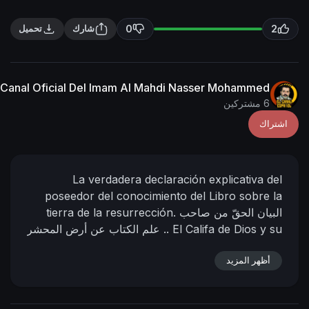
n
f
g
u
0
2
شارك
تحميل
s
l
l
s
Canal Oficial Del Imam Al Mahdi Nasser Mohammed
c
6 مشتركين
r
اشتراك
e
e
n
La verdadera declaración explicativa del
poseedor del conocimiento del Libro sobre la
البيان الحقّ من صاحب
tierra de la resurrección.
El Califa de Dios y su
علم الكتاب عن أرض المحشر ..
siervo;
el Imám Al Mahdi Nasser Mohammad Al-
أظهر المزيد
28 - 05 - 2009 D.C
04 - 06 - 1430 D.H.
Yemeni
Hora: 12:13
(Según el calendario oficial de la
https://nasser-
📌 رابط البيان من المنتدى:
Meca)