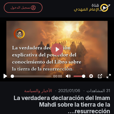
تسجيل الدخول
P
l
a
y
00:00
P
M
S
P
E
l
u
e
I
n
31
المشاهدات
·
2025/01/06
·
الأخبار والسياسة
a
t
t
P
t
La verdadera declaración del Imam
y
e
t
e
Mahdi sobre la tierra de la
i
r
resurrección....