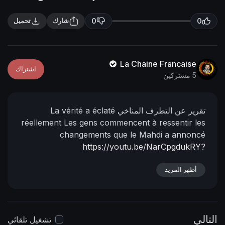
n
f
g
u
0
0
شارك
تحميل
s
l
l
s
La Chaine Francaise
اشتراك
c
5 مشتركين
r
e
تقرير عن التطرف المناخي
La vérité a éclaté
e
réellement Les gens commencent à ressentir les
n
changements que le Mahdi a annoncé
https://youtu.be/NarCpgdukRY?
si=Jg52BYdyxHIIC_wS
أظهر المزيد
التالي
تشغيل تلقائي