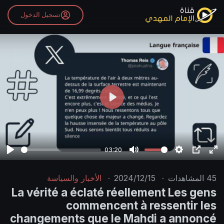
تسجيل الدخول
P
l
a
y
03:20
P
M
S
P
E
l
u
e
I
n
45
المشاهدات
·
2024/12/15
·
الأخبار والسياسة
a
t
t
P
t
La vérité a éclaté réellement Les gens
y
e
t
e
commencent à ressentir les
i
r
changements que le Mahdi a annoncé