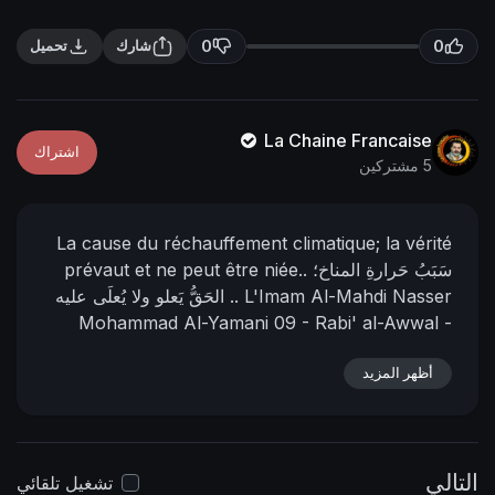
n
f
g
u
0
0
شارك
تحميل
s
l
l
s
La Chaine Francaise
اشتراك
c
5 مشتركين
r
e
La cause du réchauffement climatique; la vérité
e
سَبَبُ حَرارةِ المناخ؛
prévaut et ne peut être niée..
n
L'Imam Al-Mahdi Nasser
الحَقُّ يَعلو ولا يُعلَى عليه ..
Mohammad Al-Yamani
09 - Rabi' al-Awwal -
📌 رابط
24 - septembre - 2023
1445 de l'Hégire
أظهر المزيد
https://nasser-
البيان في المنتدى:
alyamani.org/sh....owthread.php?p=43524
التالي
تشغيل تلقائي