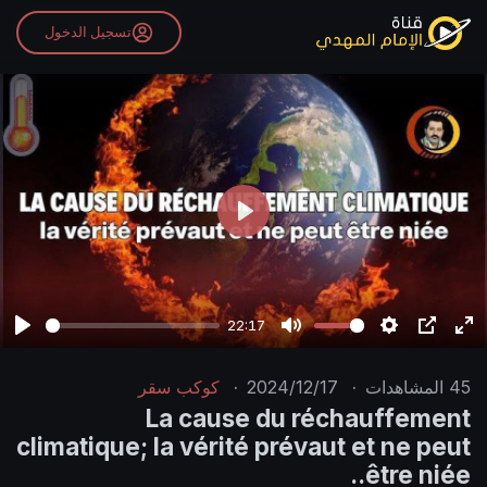
تسجيل الدخول
P
l
a
y
22:17
P
M
S
P
E
l
u
e
I
n
45
المشاهدات
·
2024/12/17
·
كوكب سقر
a
t
t
P
t
La cause du réchauffement
y
e
t
e
climatique; la vérité prévaut et ne peut
i
r
être niée..