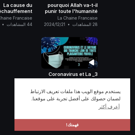
La cause du
pourquoi Allah va-t-il
échauffement
punir toute l'humanité
ique; la vérité
eux ne sont pas au
Chaine Francaise
La Chaine Francaise
t ne peut être
courant de la venue Al-
28 المشاهدات
•
2024/12/21
44 المشاهدات
•
niée..
Mahdi
3_ Coronavirus et La
déclaration qui tranche
loin de toute
La Chaine Francaise
يستخدم موقع الويب هذا ملفات تعريف الارتباط
plaisanterie frivole...
52 المشاهدات
•
2024/12/13
لضمان حصولك على أفضل تجربة على موقعنا.
أعرف أكثر
فهمتك!