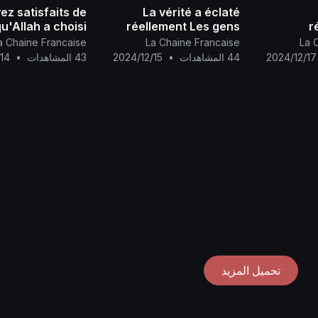
ez satisfaits de
La vérité a éclaté
qu'Allah a choisi
réellement Les gens
r
climat
commencent à
اِرتَضوا بِمَن اِختَاره ا
a Chaine Francaise
La Chaine Francaise
La 
ressentir les
prévaut e
2024/12/17
44 المشاهدات
•
2024/12/15
43 المشاهدات
•
14
changements que le
Mahdi a annoncé
تحميل المزيد