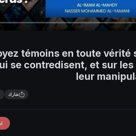
_ Soyez témoins en toute vérit
ui se contredisent, et sur le
leur manipul
شارك
ا