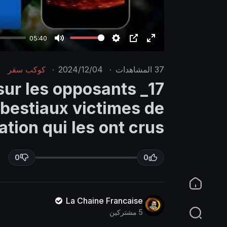
05:40
M
S
P
E
u
e
I
n
37
المشاهدات
·
2024/12/04
·
كوكب سقر
t
t
P
t
é sur les opposants
e
t
e
s bestiaux victimes de
i
r
n
f
ation qui les ont crus
g
u
s
l
0
0
l
s
c
r
La Chaine Francaise
5 مشتركين
e
e