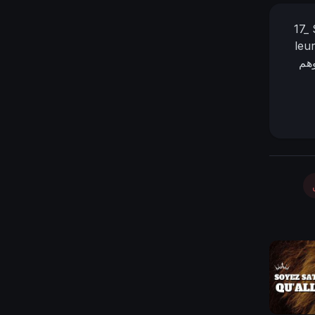
17_ 
leu