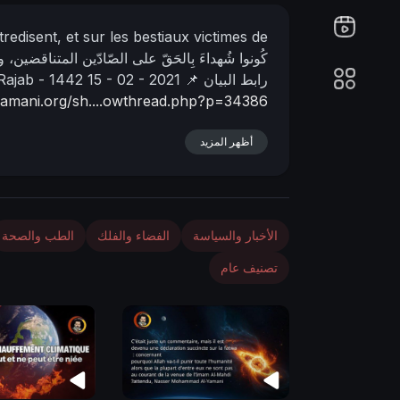
n
redisent, et sur les bestiaux victimes de
كُونوا شُهداءَ بِالحَقّ على الصّادّين المتناقضين، و
📌 رابط البيان
15 - 02 - 2021
 Rajab - 1442
lyamani.org/sh....owthread.php?p=34386
أظهر المزيد
الأخبار والسياسة
الفضاء والفلك
الطب والصحة
تصنيف عام