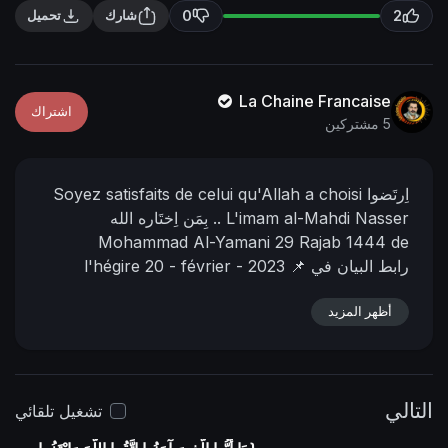
n
f
0
2
شارك
تحميل
g
u
s
l
l
La Chaine Francaise
اشتراك
s
5 مشتركين
c
r
اِرتَضوا
Soyez satisfaits de celui qu'Allah a choisi
e
L'imam al-Mahdi Nasser
بِمَن اِختَاره الله ..
e
Mohammad Al-Yamani
29 Rajab 1444 de
n
📌 رابط البيان في
20 - février - 2023
l'hégire
https://nasser-
المنتدى:
أظهر المزيد
alyamani.org/sh....owthread.php?p=40772
التالي
تشغيل تلقائي