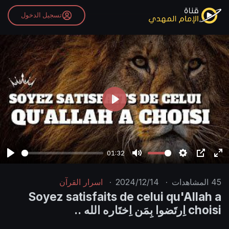
تسجيل الدخول
P
l
a
y
01:32
P
M
S
P
E
l
u
e
I
n
45
المشاهدات
·
2024/12/14
·
اسرار القرآن
a
t
t
P
t
Soyez satisfaits de celui qu'Allah a
y
e
t
e
choisi اِرتَضوا بِمَن اِختَاره الله ..
i
r