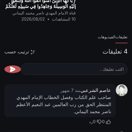
{ يَا أيُّها الَّذِينَ آمَنُوا اتَّقُوا اللَّهَ وَابْتَغُوا
إِلَيْهِ الْوَسِيلَةَ وَجَاهِدُوا فِي سَبِيلِهِ لَعَلَّكُمْ
تُفْلِحُونَ }
قناة الامام المهدي ناصر محمد اليماني
10 المشاهدات
•
2026/08/02
تعليقات
الفيديوهات
4 تعليقات
ترتيب حسب
عاصم الشرعبي
منذ 7 شهور
صاحب علم الكتاب وفصل الخطاب الإمام المهدي
المنتظر الحق من رب العالمين عبد النعيم الأعظم
ناصر محمد اليماني.
0
0
رد