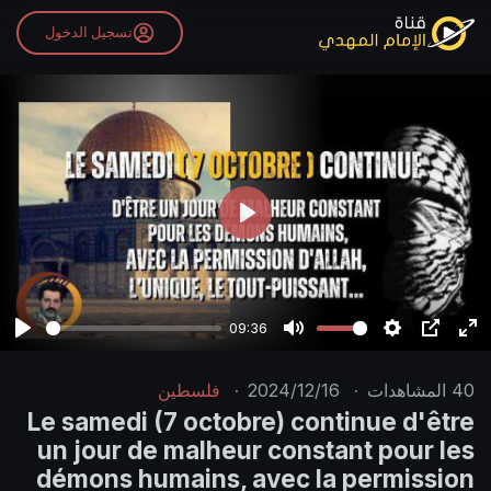
تسجيل الدخول
P
l
a
y
09:36
P
M
S
P
E
l
u
e
I
n
40
المشاهدات
·
2024/12/16
·
فلسطين
a
t
t
P
t
Le samedi (7 octobre) continue d'être
y
e
t
e
un jour de malheur constant pour les
i
r
démons humains, avec la permission