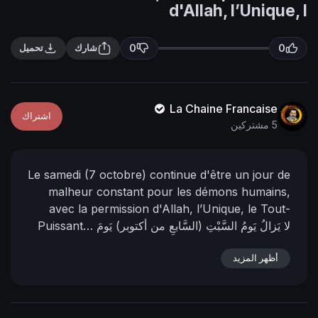
n
f
d'Allah, l’Unique, l
g
u
s
l
0
0
شارك
تحميل
l
s
c
La Chaine Francaise
اشتراك
r
5 مشتركين
e
e
Le samedi (7 octobre) continue d'être un jour de
n
malheur constant pour les démons humains,
avec la permission d'Allah, l’Unique, le Tout-
لا يَزالُ يَومُ السَّبْتِ (السَّابعِ من أكتوبر) يَومَ
Puissant…
نَحْسٍ مُستَمرٍّ عَلى شَيَاطِينِ البَشَرِ بإذن الله الوَاحدِ القَهَّار
أظهر المزيد
L’imam Al-Mahdi Nasser Mohammad Al-
..
Yamani
13 Rabî’ al-Ākhar 1445 de l’hégire
28 -
📌 رابط البيان في المنتدى:
octobre - 2023
https://nasser-alyamani.org/sh....owthread.php?