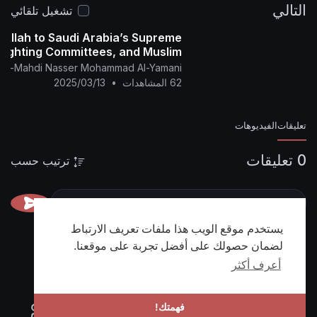
التالي
p=43267
تشغيل تلقائي
 Allah to Saudi Arabia’s Supreme
Sighting Committees, and Muslim
bey Allah and use the Naked Eye.
f Al-Mahdi Nasser Mohammad Al-Yamani
62 المشاهدات
•
2025/03/13
تعليقات
الفيديوهات
0 تعليقات
ترتيب حسب
يستخدم موقع الويب هذا ملفات تعريف الارتباط
لضمان حصولك على أفضل تجربة على موقعنا.
أعرف أكثر
فهمتك!