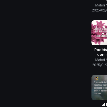
gob
Canal Oficial Del Imam Al Mahdi Nasser Mohammed
fue
2025/02/
frent
¿Podéi
conm
Canal Oficial Del Imam Al Mahdi Nasser Mohammed
cer
2025/01/
Todo 
Decla
Mahdi
al