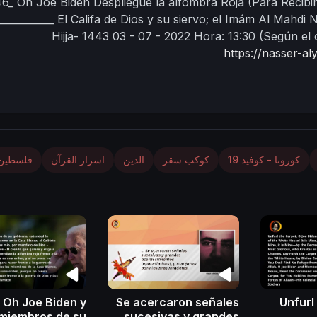
46_
Oh Joe Biden Despliegue la alfombra Roja
(Para Recibi
___________
El Califa de Dios y su siervo;
el Imám Al Mahdi
Hijja- 1443
03 - 07 - 2022
Hora: 13:30
(Según el 
https://nasser-a
كورونا - كوفيد 19
كوكب سقر
الدين
اسرار القرآن
فلسطين
Oh Joe Biden y
Se acercaron señales
Unfurl
miembros de su
sucesivas y grandes