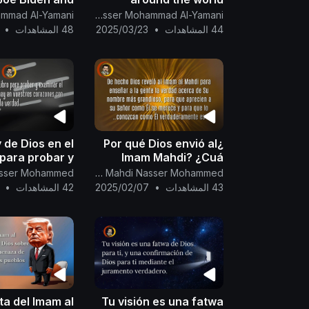
 of the White
regarding the
The English Channel Of Al-Mahdi Nasser Mohammad Al-Yamani
t is Mine, it is
prematurely full moon,
44 المشاهدات
•
2025/03/23
48 المشاهدات
•
it is Mine, it is
as evidence of the
y the Decree
event of the Full Moon
of Allaah
sign of Imam Al-Mahdi
 de Dios en el
¿Por qué Dios envió al
 para probar y
Imam Mahdi? ¿Cuá
el alcance de
Canal Oficial Del Imam Al Mahdi Nasser Mohammed
 fe que hay en
43 المشاهدات
•
2025/02/07
42 المشاهدات
•
ros corazones
con la verdad.
a del Imam al
Tu visión es una fatwa