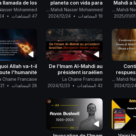
 llamada de los
planeta con vida para
Mahdi a 
s y mensajeros,
los humanos aparte del
Donal
Canal Oficial Del Imam Al Mahdi Nasser Mohammed
Canal Oficial Del Imam Al Mahdi Nasser Mohammed
que es adorar
planeta acuático en el
puebl
2025/01/01
19 المشاهدات
•
2024/12/24
47 المشاهدات
•
24
camente a Dios...
que vives...
uoi Allah va-t-il
De l'Imam Al-Mahdi au
Cont
toute l'humanité
président israélien
respues
 ne sont pas au
(Benjamin Neten
Mahdi a
a Chaine Francaise
La Chaine Francaise
Canal Oficial Del Imam Al Mahdi Nasser Mohammed
 de la venue Al-
yahu*)..
llamar (D
2024/12/2
42 المشاهدات
•
2024/12/23
28 المشاهدات
•
21
Mahdi
la fatwa
Invocation de l'Imam
Voici l