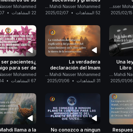
ierno, no tenéis
acontecimientos
Members
Canal Oficial Del Imam Al Mahdi Nasser Mohammed
The English Channel Of Al-Mahdi Nasser Mohammad Al-Yamani
rzas para hacer
(apocalípticos), y una
House! I
2025/02/15
52 المشاهدات
•
2025/02/07
22 المشاهدات
•
07
e a la guerra de
fatwa para los
Mine, 
Dios
preguntadores.
Mine—b
s ser pacientes
La verdadera
Una ley
igo para ser de
declaración del Imam
Libro
los siervos más
Mahdi sobre la tierra
examinar 
Canal Oficial Del Imam Al Mahdi Nasser Mohammed
Canal Oficial Del Imam Al Mahdi Nasser Mohammed
canos a Dios el
de la resurrección....
la
2025/01/06
31 المشاهدات
•
2025/01/06
67 المشاهدات
•
04
Misericordioso?
vuest
ración del Imam
 sobre el indult
 Mahdi llama a la
No conozco a ningun
Respuest