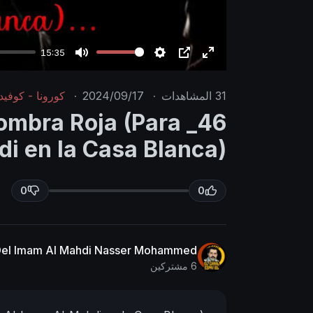
15:35
M
S
P
E
u
e
I
n
31
المشاهدات
·
2024/09/17
·
كورونا - كوفيد 9
t
t
P
t
lfombra Roja (Para
e
t
e
 en la Casa Blanca)..
i
r
n
f
g
u
0
0
s
l
l
s
 Del Imam Al Mahdi Nasser Mohammed
c
6 مشتركين
r
e
e