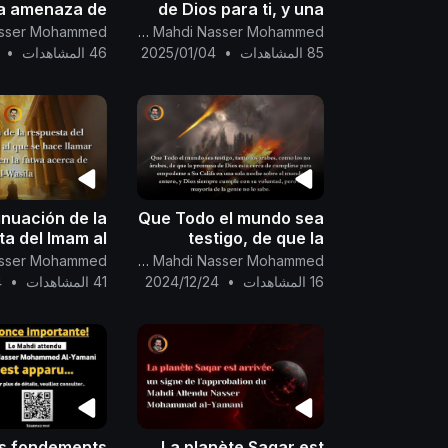
la amenaza de
de Dios para ti, y una
d Trump a los
confirmación de Dios
Canal Oficial Del Imam Al Mahdi Nasser Mohammed
os de Oriente
para ....
85 المشاهدات
•
2025/01/04
46 المشاهدات
•
Medio.
inuación de la
Que Todo el mundo sea
ta del Imam al
testigo, de que la
l que se hace
promesa de Dios esta
Canal Oficial Del Imam Al Mahdi Nasser Mohammed
iyaa a-Din) en
cerca de cumplirse
16 المشاهدات
•
2024/12/24
41 المشاهدات
•
4
 acerca de Al-
para
Wasila.
es fondements
La planète Saqar est