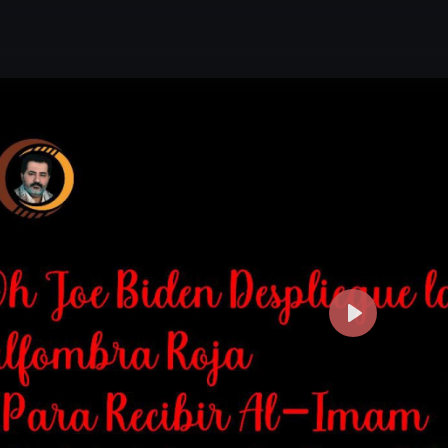
P
l
a
y