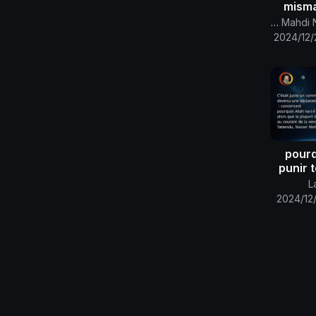
misma
profeta
Canal Oficial Del Imam Al Mahdi Nasser Mohammed
2024/12/
uni
pourq
punir 
eux
L
courant
2024/12/