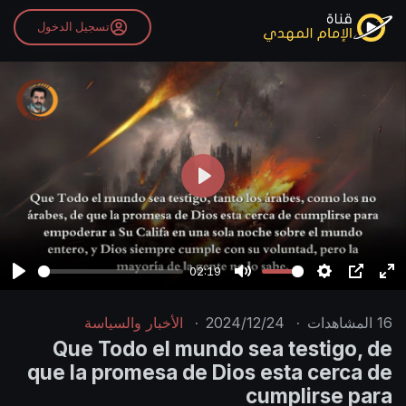
تسجيل الدخول
P
l
a
y
02:19
P
M
S
P
E
l
u
e
I
n
16
المشاهدات
·
2024/12/24
·
الأخبار والسياسة
a
t
t
P
t
Que Todo el mundo sea testigo, de
y
e
t
e
que la promesa de Dios esta cerca de
i
r
cumplirse para