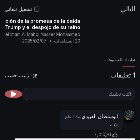
El Califa de
بالغُ أمرِه ولكنّ أكثر الناس لا يَعلمُون ..
التالي
Dios y su siervo;
el Imám Al Mahdi Nasser
تشغيل تلقائي
Mohammad Al-Yemeni
28 - 05 - 1446 D.H.
30 -
mación de la promesa de la caída
11 - 2024 D.C.
Hora: 8:06
(Según el calendario
de Trump y el despojo de su reino.
📌 رابط البيان في المنتدى:
oficial de la Meca)
ial Del Imam Al Mahdi Nasser Mohammed
https://nasser-alyamani.org/sh....owthread.php?
20 المشاهدات
•
2025/02/07
p=46514
تعليقات
الفيديوهات
1 تعليقات
ترتيب حسب
ابوسلطان العبيدي
منذ 1 عام
ن ..
0
0
رد