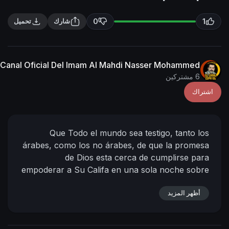
n
f
g
u
0
1
شارك
تحميل
s
l
l
s
Canal Oficial Del Imam Al Mahdi Nasser Mohammed
c
6 مشتركين
r
اشتراك
e
e
n
Que Todo el mundo sea testigo, tanto los
árabes, como los no árabes, de que la promesa
de Dios esta cerca de cumplirse para
empoderar a Su Califa en una sola noche sobre
el mundo entero, y Dios siempre cumple con su
أظهر المزيد
voluntad, pero la mayoría de la gente no lo
فليَشهَد الأعاجِم والعرَب أنّ وَعدَ الله اقترَبَ
sabe.
لإظهار خليفتِه في ليلةٍ واحِدةٍ على العالَم بأسرِه؛ إنّ الله