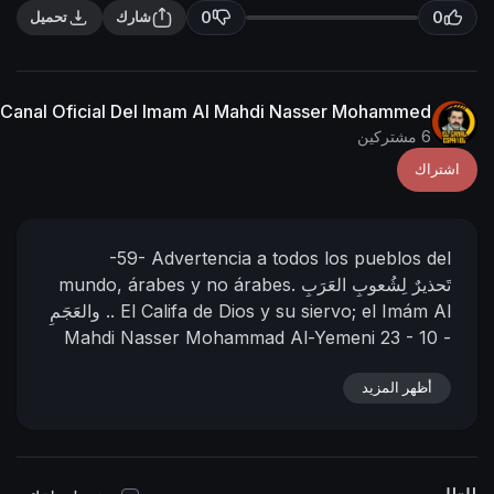
n
f
0
0
شارك
تحميل
g
u
s
l
l
Canal Oficial Del Imam Al Mahdi Nasser Mohammed
s
6 مشتركين
c
اشتراك
r
e
e
-59-
Advertencia a todos los pueblos del
n
تَحذيرٌ لِشُعوبِ العَرَبِ
árabes y no árabes.
mundo,
el Imám Al
El Califa de Dios y su siervo;
والعَجَمِ ..
Mahdi Nasser Mohammad Al-Yemeni
23 - 10 -
1444 D.H.
13 - 05 - 2023 D.C.
Hora: 10:42
📌 رابط
أظهر المزيد
(Según el calendario oficial de la Meca)
https://nasser-
البيان في المنتدى:
alyamani.org/sh....owthread.php?p=41629