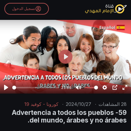
تسجيل الدخول
P
l
a
y
23:56
P
M
S
P
E
l
u
e
I
n
28
المشاهدات
·
2024/10/27
·
كورونا - كوفيد 19
a
t
t
P
t
59- Advertencia a todos los pueblos
y
e
t
e
del mundo, árabes y no árabes.
i
r