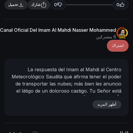
n
f
0
0
شارك
تحميل
g
u
s
l
l
Canal Oficial Del Imam Al Mahdi Nasser Mohammed
s
6 مشتركين
c
اشتراك
r
e
e
La respuesta del Imam al Mahdi al Centro
n
Meteorológico Saudita que afirma tener el poder
de transportar las nubes; más bien les anuncio
el látigo de un doloroso castigo. Tu Señor está
رَدُّ الإمامِ المَهديّ علَى مَركَزِ
siempre al acecho.
أظهر المزيد
الأرصاد السُّعوديّ الذين يَزعمونَ أنَّهُم سَوف يجرون
السَّحاب؛ بل نُبَشِّرُهم بِسَوْطِ عَذابٍ، إنَّ رَبَّك لَهُم
el Imám
El Califa de Dios y su siervo;
لَبِالمِرصاد ..
Al Mahdi Nasser Mohammad Al-Yemeni
10 - 11 -