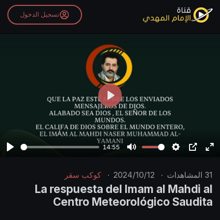
تسجيل الدخول
P
l
a
y
14:55
P
M
S
P
E
l
u
e
I
n
31
المشاهدات
·
2024/10/12
·
كوكب سقر
a
t
t
P
t
La respuesta del Imam al Mahdi al
y
e
t
e
Centro Meteorológico Saudita
i
r