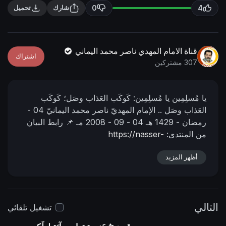
n
f
0
4
شارك
تحميل
g
u
s
l
l
قناة الامام المهدي ناصر محمد اليماني
اشتراك
s
307 مشتركين
c
r
يا مُسلِمِين يا مُسلِمِين: كَوكَب العَذاب وصَل؛ كَوكَب
e
العَذاب وصَل ..
الإمام المهديّ ناصر محمد اليمانيّ
04 -
e
رمضان - 1429 هـ
04 - 09 - 2008 مـ
📌 رابط البيان
n
من المنتدى:
https://nasser-
alyamani.org/showthread.php?p=3745
📌 رابط
أظهر المزيد
الفيديو في اليوتيوب :
https://youtu.be/BeukJVlowEM?
si=1FQ1bYNCbQnqbJt5
التالي
تشغيل تلقائي