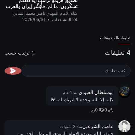
تَصديقُ هَزيمةِ ترامب آيَة لعلَّكم
تَشكُرون، ما لم؛ فأُبَشِّر إيران والعرب
وجميع شعوب البشر بِشَرِّ هلاكٍ
قناة الامام المهدي ناصر محمد اليماني
وعذابِ مُرور كوكب العذاب سَقَر..
24 المشاهدات
•
2026/05/16
تعليقات
الفيديوهات
4 تعليقات
ترتيب حسب
ابوسلطان العبيدي
منذ 1 عام
لاإله إلا الله وحده لاشريك له..🌺
0
0
رد
عاصم الشرعبي
منذ 2 سنوات
خليفة الله وعبده الإمام المهدي المنتظر الحق من