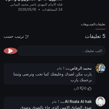
وجميع شعوب البشر بِشَرِّ هلاكٍ
قناة الامام المهدي ناصر محمد اليماني
وعذابِ مُرور كوكب العذاب سَقَر..
24 المشاهدات
•
2026/05/16
تعليقات
الفيديوهات
5 تعليقات
ترتيب حسب
محمد الرقاص
منذ 1 عام
يارب مكن لعبدك وخليفتك كما تحب وترضى وثبتنا
برحمتك يارب
0
0
رد
Al Rsala Al hak
منذ 1 عام
صدق الصادق الامين الذي جاء بالصدق وصدق