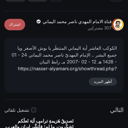
n
f
g
u
s
l
قناة الامام المهدي ناصر محمد اليماني
اشتراك
l
307 مشتركين
s
c
الكوكب العاشر آية اليماني المنتظَر يا بوش الأصغر ويا
r
جميع البشر ..
الإمام المهديّ ناصر محمد اليماني
24 - 01
e
- 1428 هـ
12 - 02 -2007 مـ
رابط البيان
e
https://nasser-alyamani.org/showthread.php?
n
p=4393
أظهر المزيد
التالي
تشغيل تلقائي
تَصديقُ هَزيمةِ ترامب آيَة لعلَّكم
تَشكُرون، ما لم؛ فأُبَشِّر إيران والعرب