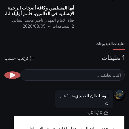
أيها المسلمين وكافة أصحاب الرحمة
الإنسانية في العالمين، فأنتم أولياء لنا،
وإن الشيطان (دونالد ترامب) عدو
قناة الامام المهدي ناصر محمد اليماني
للمسلمين..
2 المشاهدات
•
2026/08/05
تعليقات
الفيديوهات
1 تعليقات
ترتيب حسب
ابوسلطان العبيدي
منذ 1 عام
ن ..
0
0
رد
يستخدم موقع الويب هذا ملفات تعريف الارتباط
أظهر المزيد