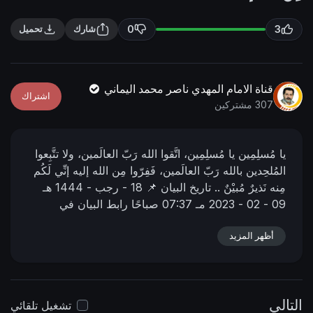
n
f
g
u
0
3
شارك
تحميل
s
l
l
s
قناة الامام المهدي ناصر محمد اليماني
اشتراك
c
307 مشتركين
r
e
يا مُسلِمِين يا مُسلِمِين، اتَّقوا الله رَبّ العالَمين، ولا تتَّبِعوا
e
المُلحِدين بالله رَبّ العالَمين، فَفِرّوا مِن الله إليه إنِّي لَكُم
n
مِنه نَذيرٌ مُبيْنٌ ..
تاريخ البيان 📌
18 - رجب - 1444 هـ
09 - 02 - 2023 مـ
07:37 صباحًا
رابط البيان في
المنتدى 📌
https://nasser-
أظهر المزيد
alyamani.org/sh....owthread.php?p=40673
التالي
تشغيل تلقائي