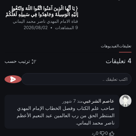
{ يَا أيُّها الَّذِينَ آمَنُوا اتَّقُوا اللَّهَ وَابْتَغُوا
إِلَيْهِ الْوَسِيلَةَ وَجَاهِدُوا فِي سَبِيلِهِ لَعَلَّكُمْ
تُفْلِحُونَ }
قناة الامام المهدي ناصر محمد اليماني
9 المشاهدات
•
2026/08/02
تعليقات
الفيديوهات
4 تعليقات
ترتيب حسب
عاصم الشرعبي
منذ 7 شهور
صاحب علم الكتاب وفصل الخطاب الإمام المهدي
المنتظر الحق من رب العالمين عبد النعيم الأعظم
ناصر محمد اليماني.
0
0
رد