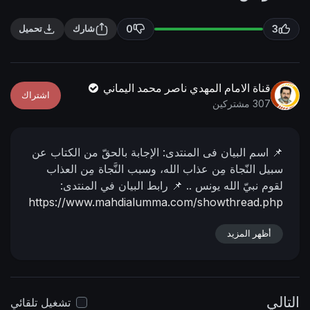
n
f
g
u
0
3
شارك
تحميل
s
l
l
s
قناة الامام المهدي ناصر محمد اليماني
اشتراك
c
307 مشتركين
r
e
📌 اسم البیان فی المنتدى:
الإجابة بالحقّ من الكتاب عن
e
سبيل النّجاة مِن عذاب الله، وسبب النَّجاة مِن العذاب
n
لقوم نبيّ الله يونس ..
📌 رابط البيان في المنتدى:
https://www.mahdialumma.com/showthread.php
?p=5266
أظهر المزيد
التالي
تشغيل تلقائي