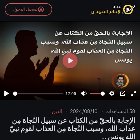
تسجيل الدخول
P
l
a
y
17:05
P
M
S
P
E
l
u
e
I
n
58
المشاهدات
·
2024/08/10
·
الدين
a
t
t
P
t
الإجابة بالحقّ من الكتاب عن سبيل النّجاة مِن
y
e
t
e
عذاب الله، وسبب النَّجاة مِن العذاب لقوم نبيّ
i
r
الله يونس ..