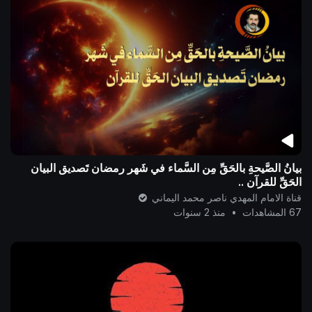
بيانُ الصَّيحةِ بالحَقِّ مِن السَّماء في شَهر رمضان تَصديق البيان
الحَقِّ للقرآن ..
قناة الامام المهدي ناصر محمد اليماني
67 المشاهدات
•
منذ 2 سنوات