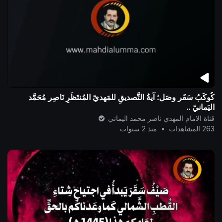
كُوكَبُ سَقَر وصَل؛ آيةُ التَّصديقِ للمَهديّ المُنتَظَرِ نَاصِر مُحَمَّد
اليَمانيّ ..
قناة الامام المهدي ناصر محمد اليماني
263 المشاهدات
•
منذ 2 سنوات