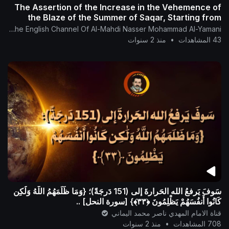
The Assertion of the Increase in the Vehemence of
the Blaze of the Summer of Saqar, Starting from
December 21
The English Channel Of Al-Mahdi Nasser Mohammad Al-Yamani
43 المشاهدات
•
منذ 2 سنوات
سَوفَ يَرفعُ الله الحَرارةَ إلى (151 دَرجَةً)؛ {وَمَا ظَلَمَهُمُ اللَّهُ وَلَٰكِن
كَانُوا أَنفُسَهُمْ يَظْلِمُونَ ‎﴿٣٣﴾} [سورة النحل] ..
قناة الامام المهدي ناصر محمد اليماني
708 المشاهدات
•
منذ 2 سنوات