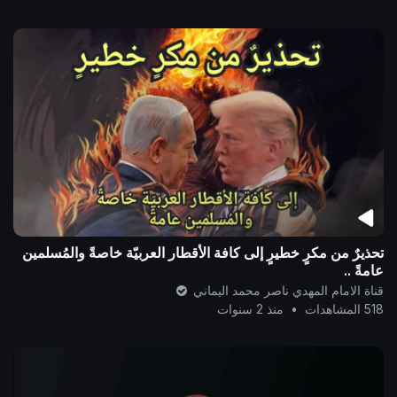
تحذيرٌ من مكرٍ خطيرٍ إلى كافة الأقطار العربيّة خاصةً والمُسلمين
عامةً ..
قناة الامام المهدي ناصر محمد اليماني
518 المشاهدات
•
منذ 2 سنوات