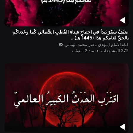
صَيْفُ سَقَرَ يَبدأُ في اجتياحِ شِتاءِ القُطبِ الشَّمالي كَما وعَدناكُم
بالحقِّ لعَامِكم هذا (1445 هـ) ..
قناة الامام المهدي ناصر محمد اليماني
372 المشاهدات
•
منذ 2 سنوات