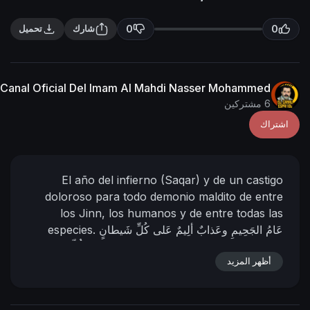
n
f
g
u
0
0
شارك
تحميل
s
l
l
s
Canal Oficial Del Imam Al Mahdi Nasser Mohammed
c
6 مشتركين
r
اشتراك
e
e
n
El año del infierno (Saqar) y de un castigo
doloroso para todo demonio maldito de entre
los Jinn, los humanos y de entre todas las
عَامُ الجَحِيمِ وعَذابٌ ألِيمٌ عَلى كُلِّ شَيطانٍ
especies.
El Califa de
رَجيمٍ مِن الجِنِّ والإنسِ ومِن كُلِّ جِنسٍ ..
أظهر المزيد
el Imám Al Mahdi Nasser
Dios y su siervo;
Mohammad Al-Yemeni
29 - 06 - 1445 D.H.
11 -
01 - 2024 D.C
Hora: 06:35
(Según el calendario