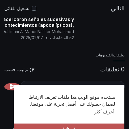
oficial de la Meca)
📌
https://nasser-
التالي
alyamani.org/sh....owthread.php?p=43878
تشغيل تلقائي
e acercaron señales sucesivas y
acontecimientos (apocalípticos),
na fatwa para los preguntadores.
ial Del Imam Al Mahdi Nasser Mohammed
52 المشاهدات
•
2025/02/07
تعليقات
الفيديوهات
0 تعليقات
ترتيب حسب
يستخدم موقع الويب هذا ملفات تعريف الارتباط
لضمان حصولك على أفضل تجربة على موقعنا.
أعرف أكثر