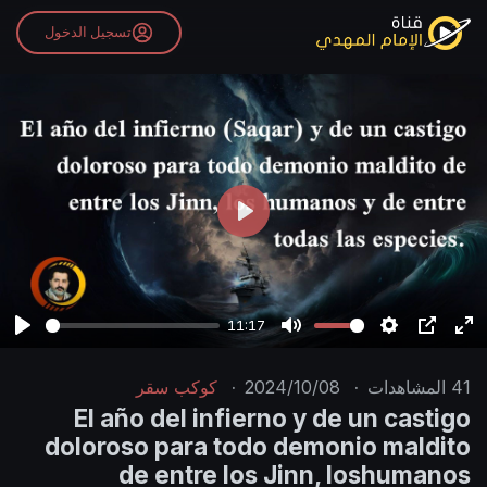
تسجيل الدخول
P
l
a
y
11:17
P
M
S
P
E
l
u
e
I
n
41
المشاهدات
·
2024/10/08
·
كوكب سقر
a
t
t
P
t
El año del infierno y de un castigo
y
e
t
e
doloroso para todo demonio maldito
i
r
de entre los Jinn, loshumanos