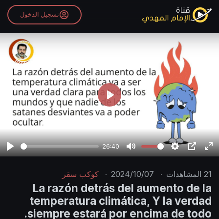
تسجيل الدخول
P
l
a
y
26:40
P
M
S
P
E
l
u
e
I
n
21
المشاهدات
·
2024/10/07
·
كوكب سقر
a
t
t
P
t
La razón detrás del aumento de la
y
e
t
e
temperatura climática, Y la verdad
i
r
siempre estará por encima de todo.