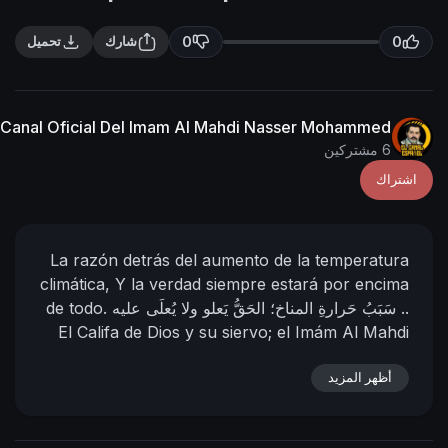
n
f
g
u
0
0
شارك
تحميل
s
l
l
s
Canal Oficial Del Imam Al Mahdi Nasser Mohammed
c
6 مشتركين
r
اشتراك
e
e
n
La razón detrás del aumento de la temperatura
climática,
Y la verdad siempre estará por encima
سَبَبُ حَرارةِ المناخ؛ الحَقُّ يَعلو ولا يُعلَى عليه ..
de todo.
El Califa de Dios y su siervo;
el Imám Al Mahdi
Nasser Mohammad Al-Yemeni
09 - 03 - 1445
(Según el
أظهر المزيد
Hora: 07:02
24 - 09 - 2023 D.C
D.H.
calendario oficial de la Meca)
📌
https://nasser-
alyamani.org/sh....owthread.php?p=42868