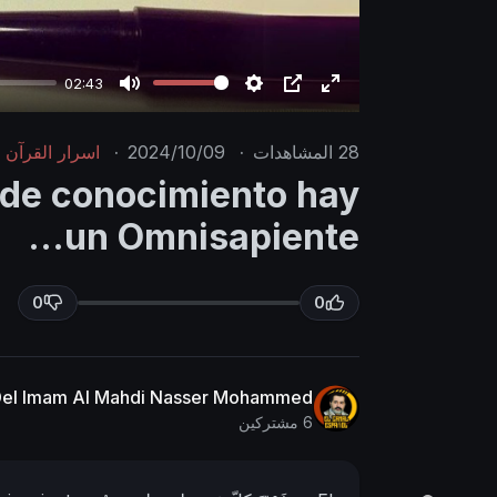
02:43
M
S
P
E
u
e
I
n
28
المشاهدات
·
2024/10/09
·
اسرار القرآن
t
t
P
t
 de conocimiento hay
e
t
e
un Omnisapiente...
i
r
n
f
g
u
0
0
s
l
l
s
 Del Imam Al Mahdi Nasser Mohammed
c
6 مشتركين
r
e
e