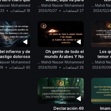
e las claves del
vosotros el
promesa
Canal Oficial Del Imam Al Mahdi Nasser Mohammed
Canal Oficial Del Imam Al Mahdi Nasser Mohammed
onocimiento del
conocimiento de la
cerca
2024/12/2
27 المشاهدات
•
2024/10/27
18 المشاهدات
•
/23
o y concierne al
guía desde los
dor del oculto.
versículos claros y
decisivos del Libro.
del infierno y de
Oh gente de todo el
Los q
astigo doloroso
mundo Árabes Y No
temor 
a todo demonio
Árabes... el planeta del
Dios s
Canal Oficial Del Imam Al Mahdi Nasser Mohammed
Canal Oficial Del Imam Al Mahdi Nasser Mohammed
ito de entre los
castigo se ha
Sus sier
2024/10/0
28 المشاهدات
•
2024/10/09
40 المشاهدات
•
08
inn, loshumanos
acercado...
49 Declaración
Imam