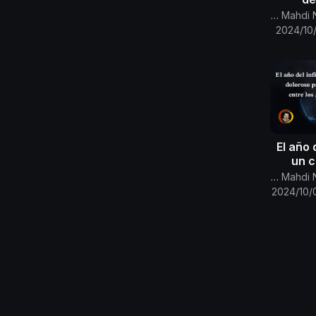
contien
Canal Oficial Del Imam Al Mahdi Nasser Mohammed
c
2024/10
ocult
Conoce
El año 
un c
par
Canal Oficial Del Imam Al Mahdi Nasser Mohammed
mald
2024/10/
J