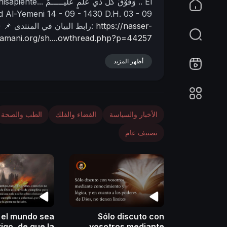
El
وَفَوْقَ كلّ ذي علمٍ عليـــــمٌ ..
isapiente...
d Al-Yemeni
14 - 09 - 1430 D.H.
03 - 09
n
https://nasser-
📌 رابط البيان في المنتدى:
)
yamani.org/sh....owthread.php?p=44257
أظهر المزيد
الأخبار والسياسة
الفضاء والفلك
الطب والصحة
تصنيف عام
 el mundo sea
Sólo discuto con
tigo, de que la
vosotros mediante