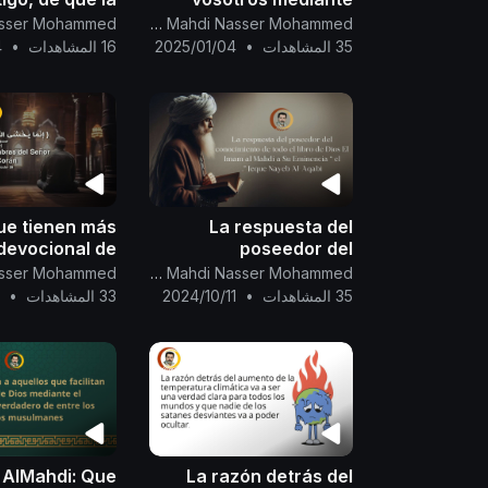
 de Dios esta
conocimiento y
Canal Oficial Del Imam Al Mahdi Nasser Mohammed
 de cumplirse
lógica.....
35 المشاهدات
•
2025/01/04
16 المشاهدات
•
4
para
ue tienen más
La respuesta del
devocional de
poseedor del
on aquéllos de
conocimiento de todo
Canal Oficial Del Imam Al Mahdi Nasser Mohammed
vos que tienen
el libro de Dios El Imam
35 المشاهدات
•
2024/10/11
33 المشاهدات
•
9
conocimiento
al Mahdi a Su
Eminencia “ el Jeque
Nayeb Al-Aqabi ”.
 AlMahdi: Que
La razón detrás del