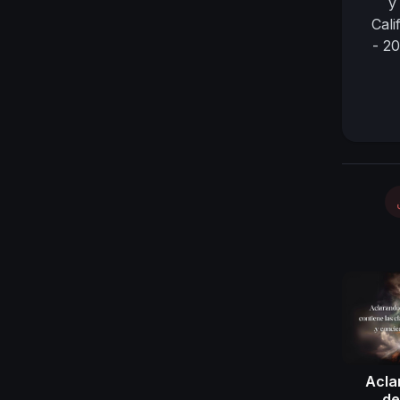
y
Cali
- 2
Acla
de