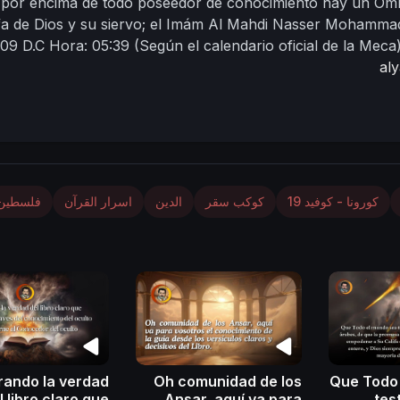
 por encima de todo poseedor de conocimiento hay un Omn
fa de Dios y su siervo;
el Imám Al Mahdi Nasser Mohamma
009 D.C
Hora: 05:39
(Según el calendario oficial de la Meca
al
كورونا - كوفيد 19
كوكب سقر
الدين
اسرار القرآن
فلسطين
rando la verdad
Oh comunidad de los
Que Todo
l libro claro que
Ansar, aquí va para
tes