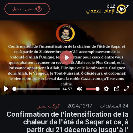
تسجيل الدخول
P
l
a
y
14:57
P
M
S
P
E
l
u
e
I
n
24
المشاهدات
·
2024/12/17
·
كوكب سقر
a
t
t
P
t
Confirmation de l'intensification de la
y
e
t
e
chaleur de l'été de Saqar et ce, à
i
r
partir du 21 décembre jusqu'à l'