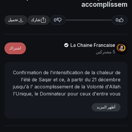
n
f
accomplissem
g
u
s
l
0
0
شارك
تحميل
l
s
c
La Chaine Francaise
اشتراك
r
5 مشتركين
e
e
Confirmation de l'intensification de la chaleur de
n
l'été de Saqar et ce, à partir du 21 décembre
jusqu'à l' accomplissement de la Volonté d'Allah
l'Unique, le Dominateur pour ceux d'entre vous
qui souhaitent avancer ou reculer. Et Allah est le
أظهر المزيد
Plus Grand, et la Puissance appartient à Allah,
l'Unique et le Dominateur. Craignez donc Allah,
le Vengeur, le Tout-Puissant, ô décideurs, et
ordonnez le bien et interdisez le mal dans la