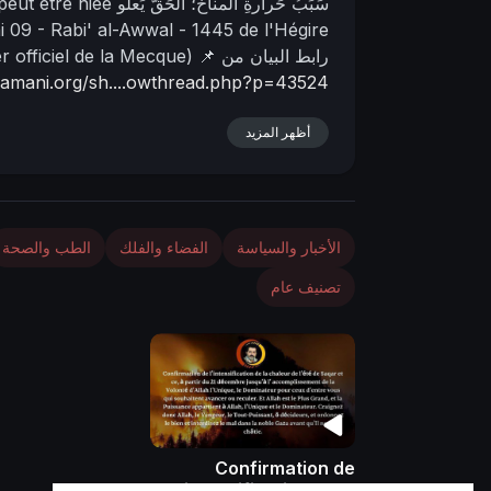
سَبَبُ حَرارةِ المناخ؛ الحَقُّ يَعلو
 peut être niée
i
09 - Rabi' al-Awwal - 1445 de l'Hégire
n
📌 رابط البيان من
er officiel de la Mecque)
lyamani.org/sh....owthread.php?p=43524
أظهر المزيد
الأخبار والسياسة
الفضاء والفلك
الطب والصحة
تصنيف عام
Confirmation de
l'intensification de la