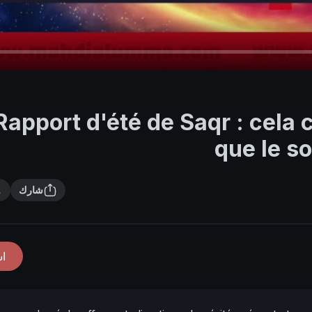
Rapport d'été de Saqr : cela 
que le so
شارك
ا