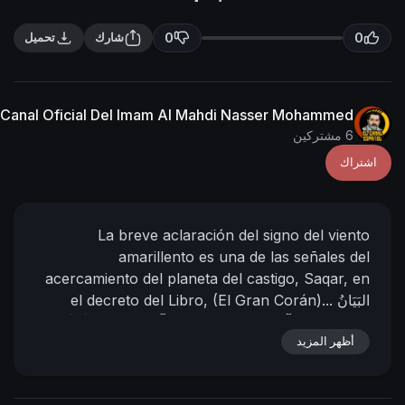
n
f
g
u
0
0
شارك
تحميل
s
l
l
s
Canal Oficial Del Imam Al Mahdi Nasser Mohammed
c
6 مشتركين
r
اشتراك
e
e
n
La breve aclaración del signo del viento
amarillento es una de las señales del
acercamiento del planeta del castigo, Saqar, en
البَيَانُ
el decreto del Libro, (El Gran Corán)...
المُختَصَرُ عَن آيةِ الرِّيحِ المُصفَرِّ مِن آياتِ اقتِرابِ كَوكَبِ
El
العَذابِ سَقَر فِي مُحكَمِ الذِّكرِ (القُرآنِ العََظِيمِ) .
أظهر المزيد
Califa de Dios y su siervo;
el Imám Al Mahdi
Nasser Mohammad Al-Yemeni
13 - 10 - 1445