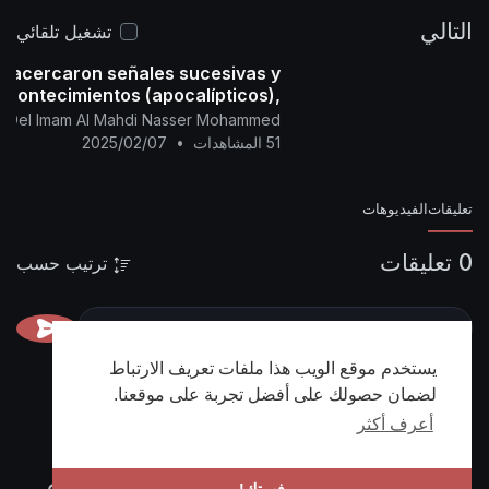
D.H.
22 - 04 - 2024 D.C
Hora: 07:28
(Según el
التالي
📌 رابط البيان في
calendario oficial de la Meca)
تشغيل تلقائي
https://nasser-
المنتدى:
e acercaron señales sucesivas y
alyamani.org/sh....owthread.php?p=44725
acontecimientos (apocalípticos),
na fatwa para los preguntadores.
ial Del Imam Al Mahdi Nasser Mohammed
51 المشاهدات
•
2025/02/07
تعليقات
الفيديوهات
0 تعليقات
ترتيب حسب
يستخدم موقع الويب هذا ملفات تعريف الارتباط
لضمان حصولك على أفضل تجربة على موقعنا.
أعرف أكثر