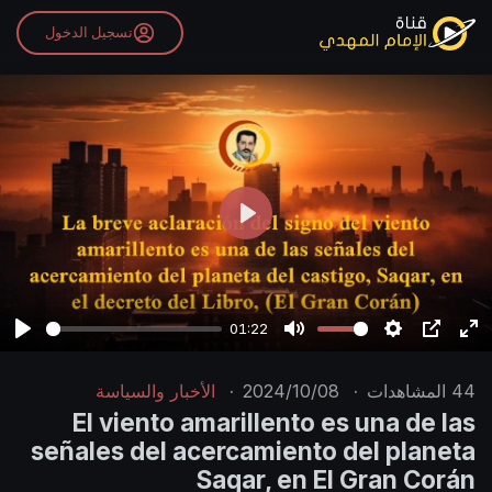
تسجيل الدخول
P
l
a
y
01:22
P
M
S
P
E
l
u
e
I
n
44
المشاهدات
·
2024/10/08
·
الأخبار والسياسة
a
t
t
P
t
El viento amarillento es una de las
y
e
t
e
señales del acercamiento del planeta
i
r
Saqar, en El Gran Corán