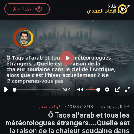
تسجيل الدخول
P
l
a
y
08:44
P
M
S
P
E
l
u
e
I
n
38
المشاهدات
·
2024/12/19
·
كوكب سقر
a
t
t
P
t
Ô Taqs al'arab et tous les
y
e
t
e
météorologues étrangers....Quelle est
i
r
la raison de la chaleur soudaine dans