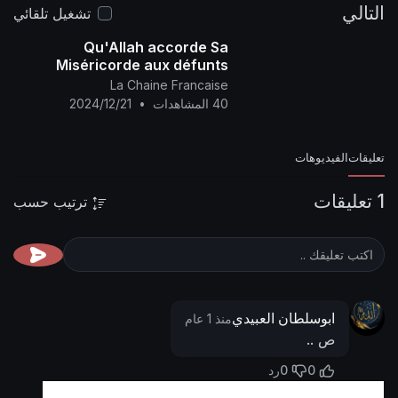
التالي
(Selon le calendrier officiel de la Mère des
تشغيل تلقائي
https://nasser-
📌 رابط البيان من المنتدى:
villages)
Qu'Allah accorde Sa
alyamani.org/sh....owthread.php?p=44056
Miséricorde aux défunts
parmi Ses invités pèlerins
La Chaine Francaise
ainsi qu'aux vivants, tous
40 المشاهدات
•
2024/12/21
ensemble..
تعليقات
الفيديوهات
1 تعليقات
ترتيب حسب
ابوسلطان العبيدي
منذ 1 عام
ص ..
0
0
رد