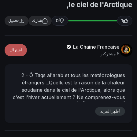
n
f
le ciel de l'Arctique,
g
u
s
l
0
1
شارك
تحميل
l
s
c
La Chaine Francaise
اشتراك
r
5 مشتركين
e
e
2 -
Ô Taqs al'arab et tous les météorologues
n
étrangers....Quelle est la raison de la chaleur
soudaine dans le ciel de l'Arctique, alors que
c'est l'hiver actuellement ? Ne comprenez-vous
أَيَا طَقْس العَرَب وكَافَّة أرصاد العَجَم، فَمَا سَبَب
pas ?!
أظهر المزيد
الحَرارة المُفاجِئة في سَماء القُطْب الشَّماليّ رغْم أنَّه في
L'Imam Al-Mahdi
فَصْل الشِّتاء الجاري؟ أفَلا تَعقِلون؟!
Nasser Mohamed Al-Yamani
28 - jumādā Al-
Akhira - 1445
10 - janvier - 2024
06:26 du matin