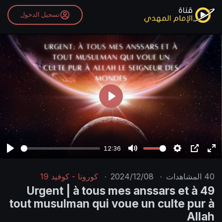
تسجيل الدخول
P
l
a
y
12:36
P
M
S
P
E
l
u
e
I
n
40
المشاهدات
·
2024/12/08
·
كورونا - كوفيد 19
a
t
t
P
t
49 Urgent | à tous mes anssars et à
y
e
t
e
tout musulman qui voue un culte pur à
i
r
Allah