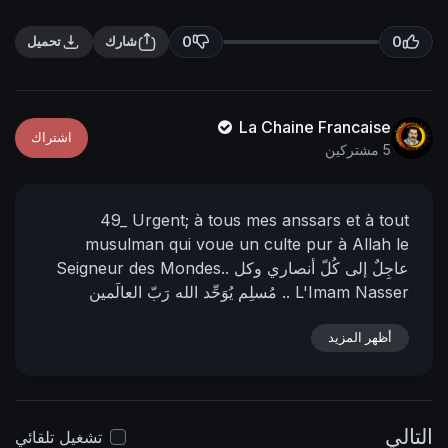
n
f
g
u
0
0
شارك
تحميل
s
l
l
s
La Chaine Francaise
اشتراك
c
5 مشتركين
r
e
49_
Urgent; à tous mes anssars et à tout
e
musulman qui voue un culte pur à Allah le
n
عاجِلٌ إلى كُلّ أنصاري وكل
Seigneur des Mondes..
L'Imam Nasser
مُسلِم يُوَحِّد الله رَبّ العالَمين ..
Mohammad Al-Yamani
24 Muharram 1444
22
أظهر المزيد
https://nasser-
📌 رابط البيان في المنتدى:
-08-2022
alyamani.org/sh....owthread.php?p=39575
التالي
تشغيل تلقائي