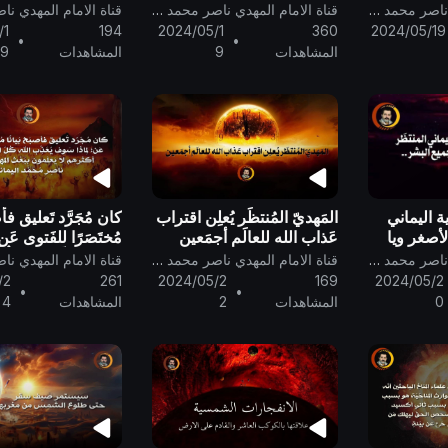
عَامِكم هذا
الشِّتاء الجاري ..
الحَرارة المُفاجِئة 
قناة الامام المهدي ناصر محمد اليماني
قناة الامام المهدي ناصر محمد اليماني
القُطْب الشَّماليّ
/1
194
2024/05/1
360
2024/05/19
•
•
المشاهدات
9
المشاهدات
9
ة اليماني
المَهديّ المُنتظَر يُعلِن اقتراب
كان مُجَرَّد تَعليق فأصب
لأصغر ويا
عَذاب الله للعالَم أجمَعين
مُختَصَرًا للفَتوى عَن:
سَوف يُعَذِّب الله كُلَّ
قناة الامام المهدي ناصر محمد اليماني
قناة الامام المهدي ناصر محمد اليماني
/2
261
2024/05/2
169
2024/05/2
•
•
0
المشاهدات
2
المشاهدات
4