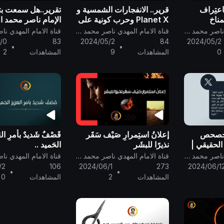
عتِراف
قرير.. الانفجارات الشمسية و
تقرير..هل سمعت بت
مناخ
Planet X وحرب كونية على
الإمام ناصر محمد ال
 لهم هذا
الارض سترفع درجات
انتهاء الفصول الأربع
قناة الامام المهدي ناصر محمد اليماني
قناة الامام المهدي ناصر محمد اليماني
الكوارِث
الحرارة إلى ١٥١ درجة مئوية
/0
83
2024/05/2
84
2024/05/2
•
•
 الانفجارات
وآية الدخان
0
المشاهدات
9
المشاهدات
2
| حصحص
إعلانُ استِمرارِ صَيْف سَقَر
قَصْفٌ شَديدٌ بأمرِ ال
الحقيقي |
نذيرًا للبشَر
الحَميد ..
بالتغيرات
قناة الامام المهدي ناصر محمد اليماني
قناة الامام المهدي ناصر محمد اليماني
ام_المهدي
/2
106
2024/06/1
273
2024/06/1
•
•
المشاهدات
2
المشاهدات
0