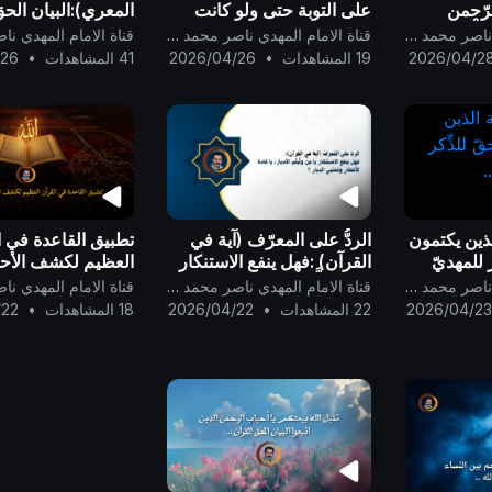
رّحمنِ
على التوبة حتى ولو كانت
المعري):البيان الحقّ
ا الْكِتَابَ
ذنوبه بعدد مثاقيل ذرات هذا
الحقّ في بعث المهد
قناة الامام المهدي ناصر محمد اليماني
قناة الامام المهدي ناصر محمد اليماني
 عِبَادِنَا ۖ....}
الكون العظيم..
المنتظَر الحقّ ..
2026/04/2
19 المشاهدات
•
2026/04/26
41 المشاهدات
•
/26
الذين يكتمون
الردُّ على المعرّف (آية في
تطبيق القاعدة في ا
ر للمهديّ
القرآن) :فهل ينفع الاستنكار
العظيم لكشف الأح
يا مَن ولَّيتُم الأدبار، يا قادة
المكذوبة ..
قناة الامام المهدي ناصر محمد اليماني
قناة الامام المهدي ناصر محمد اليماني
الأقطار ومفتي الديار؟!
2026/04/2
22 المشاهدات
•
2026/04/22
18 المشاهدات
•
/22