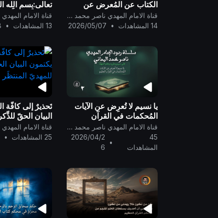
الكتاب عن المُعرض عن
تعالى:بِسمِ الله ال
الدعوة إلى اتّباع آيات الكتاب،
الرّحيم: {ثُمَّ أَوْرَثْنَ
قناة الامام المهدي ناصر محمد اليماني
فما مثَله في الكتاب ؟
الَّذِينَ اصْطَفَيْنَا مِنْ
14 المشاهدات
•
2026/05/07
13 المشاهدات
•
8
يا نسيم لا تُعرِض عن الآيات
تَحذيرٌ إلى كافّة 
المُحكمات في القرآن
البيان الحقّ للذِّك
العظيم ..
المنتظَر ..
قناة الامام المهدي ناصر محمد اليماني
45
2026/04/2
25 المشاهدات
•
3
•
المشاهدات
6