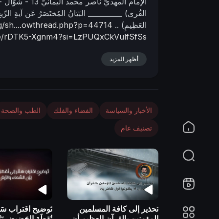
الإمام المهديّ ناصر محمد اليمانيّ
13 - شَوّال - 1445 هـ
n
القُرى)
__________
البَيَانُ المُختَصَرُ عَن آيةِ الر
العََظِيمِ) ..
rg/sh....owthread.php?p=44714
.be/rDTK5-Xgnm4?si=LzPUQxCkVulfSfSs
أظهر المزيد
الأخبار والسياسة
الفضاء والفلك
الطب والصحة
تصنيف عام
تحذير إلى كافة المسلمين
تَوضيح اقتراب سَق
المؤمنين بالقرآن العظيم أن
نُقطَةِ الحَضيض بَي