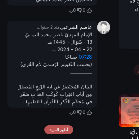
 لأم
نِ
0
0
رد
عاصم الشرعبي
منذ 2 سنوات
الإمام المهديّ ناصر محمد اليمانيّ
13 - شَوّال - 1445 هـ
22 - 04 - 2024 مـ
07:28
صباحًا
(بحسب التّقويم الرّسميّ لأم القُرى)
__________
البَيَانُ المُختَصَرُ عَن آيةِ الرِّيحِ المُصفَرِّ
مِن آياتِ اقتِرابِ كَوكَبِ العَذابِ سَقَر
فِي مُحكَمِ الذِّكرِ (القُرآنِ العََظِيمِ) ..
0
0
رد
أظهر المزيد
 آيَة
 لم؛