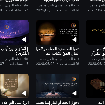
وَهَـٰذَا مِلْحٌ أُجَاجٌ} صدق الله
فأُبَشِّر إيران والع
قناة الامام المهدي ناصر محمد اليماني
قناة الامام المهدي ناصر محمد اليماني
العظيم ..
شعوب البشر بِشَرِّ ه
2026/06/1
14 المشاهدات
•
2026/06/03
24 المشاهدات
•
16
وعذابِ مُرور كوكب
سَقَر..
لإمام
اتقوا الله شديد العقاب واتّبعوا
{ لَقَدْ رَ‌أَىٰ مِنْ آيَاتِ رَ‌
حق للقرآن
البيان الحقّ لكتاب الله
الْكُبْرَ‌ىٰ }..
القرآن العظيم، والذين
قناة الامام المهدي ناصر محمد اليماني
قناة الامام المهدي ناصر محمد اليماني
أعرضوا نبشّرهم بعذاب أليم
2026/05/1
18 المشاهدات
•
2026/05/07
15 المشاهدات
•
/07
..
الله
دخول الجنة أو النار إنما يعتمد
الردّ على (أبو علاء