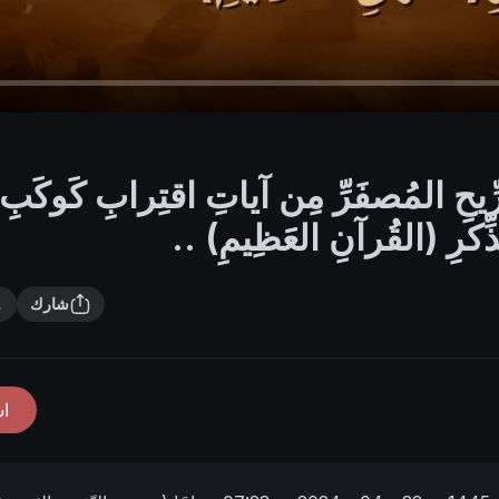
رِّيحِ المُصفَرِّ مِن آياتِ اقتِرابِ كَوكَبِ
كرِ (القُرآنِ العََظِيمِ) ..
شارك
ا