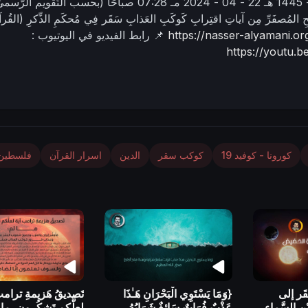
22 - 04 - 2024 مـ
07:28 صباحًا
(بحسب التّقويم الرّسميّ
ِّيحِ المُصفَرِّ مِن آياتِ اقتِرابِ كَوكَبِ العَذابِ سَقَر فِي مُحكَمِ الذِّكرِ (القُرآ
https://nasser-alyamani.o
📌 رابط الفيديو في اليوتيوب :
https://youtu
كورونا - كوفيد 19
كوكب سقر
الدين
اسرار القرآن
فلسطين
َر إلى
{وَمَا يَسْتَوِي الْبَحْرَانِ هَـٰذَا
تَصديقُ هَزيمةِ ترامب
ْن السَّماء
عَذْبٌ فُرَاتٌ سَائِغٌ شَرَابُهُ
لعلَّكم تَشكُرون، ما