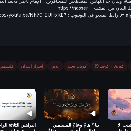
فية، وبيان حدّ النّهابين المتقطعين للمسافرين ..
الإمام ناصر محمد اليم
ط البيان من المنتدى:
https://nasser-
al
📌 رابط الفيديو في اليوتيوب :
tps://youtu.be/Nh79-EUHxKE?
كورونا - كوفيد 19
كوكب سقر
الدين
اسرار القرآن
فلسطين
بب: لا
بيانٌ هامٌ وعامٌ للمسلمين
البراهين الثلاثة ال
قط على
والعالمين أجمعين وموعظةٌ
في بيان خيانة زوجة