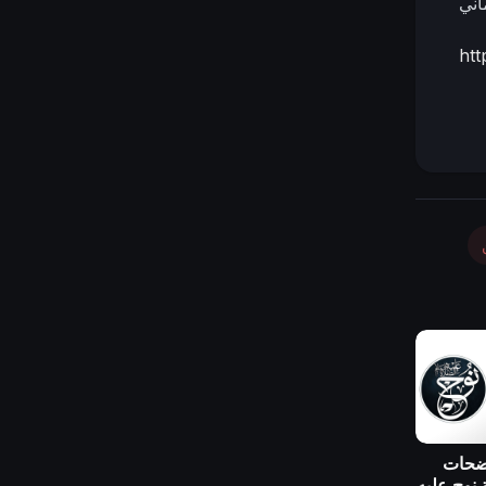
اني
ht
واضحات
 نوح عليه