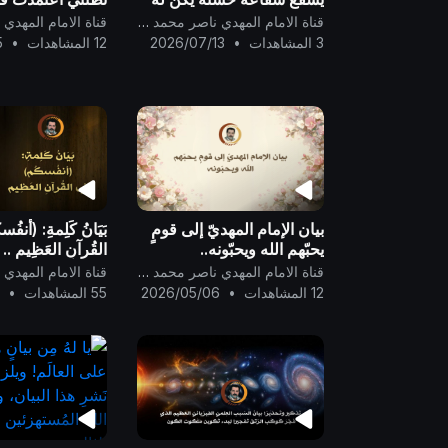
نَصِيبٌ مِّنْهَا ۖ وَمَن يَشْفَعْ
بيان كلمة { قَلِيْل
قناة الامام المهدي ناصر محمد اليماني
شَفَاعَةً سَيِّئَةً يَكُن لَّهُ كِفْلٌ م
لثلاث أو الثلث..
3 المشاهدات
•
2026/07/13
12 المشاهدات
•
5
بيان الإمام المهديّ إلى قومٍ
بَيَانُ كَلِمةِ: (أنف
يحبّهم الله ويحبّونه..
القُرآنِ العَظِيم ..
قناة الامام المهدي ناصر محمد اليماني
12 المشاهدات
•
2026/05/06
55 المشاهدات
•
5