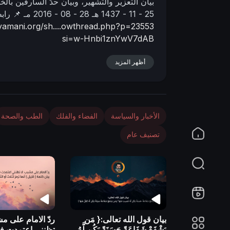
بيان التعزير والتشهير، وبيان حدّ السارقين بالخ
n
25 - 11 - 1437 هـ
28 - 08 - 2016 مـ
📌 راب
yamani.org/sh....owthread.php?p=23553
si=w-Hnbi1znYwV7dAB
أظهر المزيد
الأخبار والسياسة
الفضاء والفلك
الطب والصحة
تصنيف عام
بيان قول الله تعالى:{ مَن
ردّ الامام على مش
يَشْفَعْ شَفَاعَةً حَسَنَةً يَكُن لَّهُ
تظنني اعتمدت ف