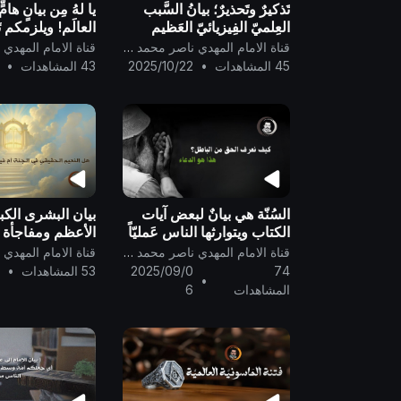
تَذكيرٌ وتَحذيرٌ؛ بيانُ السَّبب
يا لهُ مِن بيانٍ هامّ
العِلميّ الفِيزيائيّ العَظيم
العالَم! ويلزمكم تَ
الذي فَجَّرَ كَوكَب الرَّتق
هذا البيان، وسيكف
قناة الامام المهدي ناصر محمد اليماني
تَفجيرًا لِبدء تَكوين مَلَكوت
المُستهزئين ..الج
45 المشاهدات
•
2025/10/22
43 المشاهدات
•
الكون ..
السُنّة هي بيانٌ لبعض آيات
بيان البشرى الكبر
الكتاب ويتوارثها الناس عَمليّاً
الأعظم ومفاجأة ا
..
قناة الامام المهدي ناصر محمد اليماني
74
2025/09/0
53 المشاهدات
•
4
•
المشاهدات
6