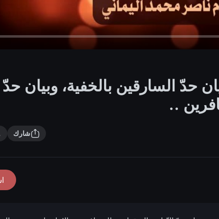
ان حدّ السارقين بالخفية، وبيان حدّ
فرين ..
شارك
ا