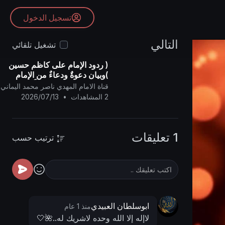
تسجيل الدخول
التالي
تشغيل تلقائي
( ردود الإمام على كاظم حسين
)وبيان دعوةٌ ودعاءٌ من الإمام
المهديّ إلى الأمَّة جميعاً ..
قناة الامام المهدي ناصر محمد اليماني
2 المشاهدات
•
2026/07/13
1 تعليقات
ترتيب حسب
ابوسلطان العبيدي
منذ 1 عام
لاإله إلا الله وحده لاشريك له..🌺🤍