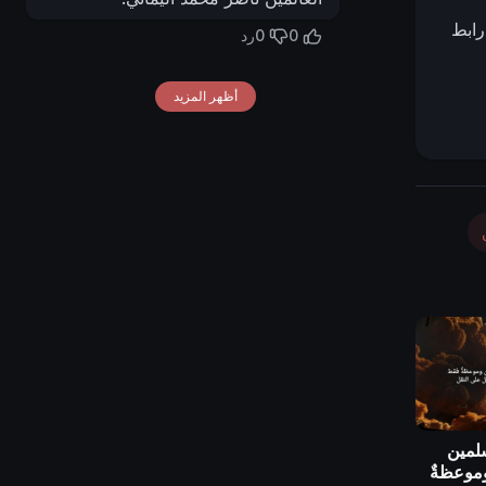
رابط
0
0
رد
أظهر المزيد
سلمين
وموعظةٌ