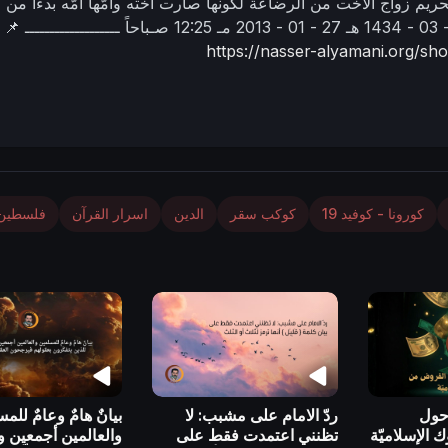
حريم زواج الأخت من الرضاعة لكونها صارت أخته وأمّها أمّه بدءًا من
27 - 01 - 2013 مـ
12:25 صـباحاً
ـــــــــــــــــــ
📌 
https://nasser-alyamani.org/s
كورونا - كوفيد 19
كوكب سقر
الدين
اسرار القرآن
فلسطين
 حول
ردّ الامام على مشبب: لا
بيانٌ هامٌ وعامٌ للم
 الإسلاميّة
تظنني اعتمدت فقط على
والعالمين أجمعين 