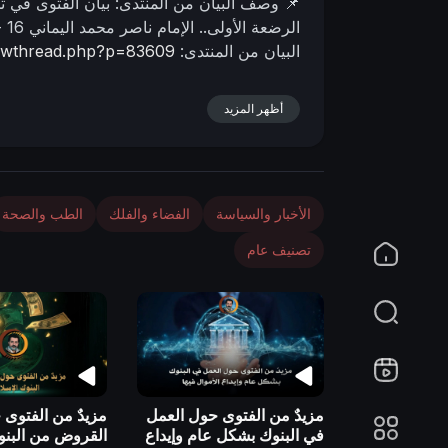
📌 وصف البیان من المنتدى:
بيان الفتوى في ت
n
الرضعة الأولى..
الإمام ناصر محمد اليماني
16 - 03 - 1434 هـ
البيان من المنتدى:
howthread.php?p=83609
أظهر المزيد
الأخبار والسياسة
الفضاء والفلك
الطب والصحة
تصنيف عام
مزيدٌ من الفتوى حول العمل
مزيدٌ من الفتوى
في البنوك بشكل عام وإيداع
القروض من البنوك