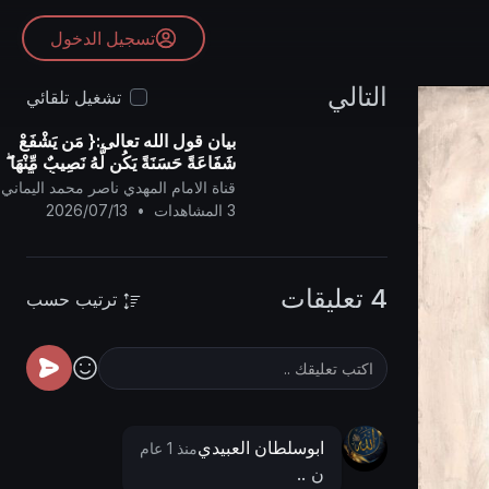
تسجيل الدخول
التالي
تشغيل تلقائي
بيان قول الله تعالى:{ مَن يَشْفَعْ
شَفَاعَةً حَسَنَةً يَكُن لَّهُ نَصِيبٌ مِّنْهَا ۖ
وَمَن يَشْفَعْ شَفَاعَةً سَيِّئَةً يَكُن لَّهُ
قناة الامام المهدي ناصر محمد اليماني
كِفْلٌ م
3 المشاهدات
•
2026/07/13
4 تعليقات
ترتيب حسب
ابوسلطان العبيدي
منذ 1 عام
ن ..