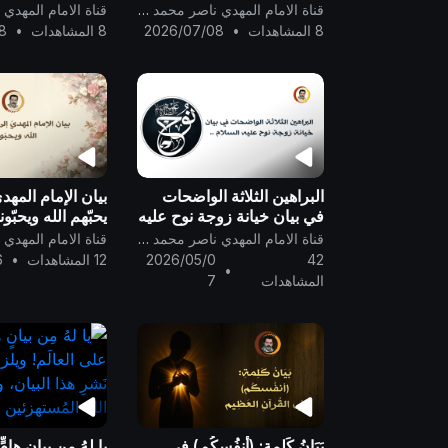
الأموال فيها ..
..
قناة الامام المهدي ناصر محمد اليماني
8 المشاهدات
•
2026/07/08
8 المشاهدات
•
8
البراهين الثلاثة الواضحات
بيان الإمام المهدي
في بيان خيانة زوجة نوح عليه
يحبّهم الله ويحبّونه
السلام ..
قناة الامام المهدي ناصر محمد اليماني
42
2026/05/0
12 المشاهدات
•
6
•
المشاهدات
7
بَيَانُ كَلِمةِ: (أنفُسكُم) في
يا لهُ مِن بيانٍ هامّ