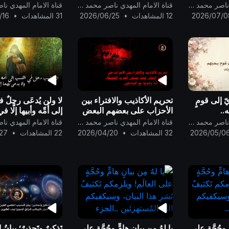
بيان كلمة { قَلِيْل } أنها ترمز
فقط للذين يتفكّرون
قناة الامام المهدي ناصر محمد اليماني
قناة الامام المهدي ناصر محمد اليماني
لثلاث أو الثلث..
فيرجحون العقل على 
2026/07/0
12 المشاهدات
•
2026/06/25
31 المشاهدات
•
/16
ّ إلى قومٍ
تحريم الأكاذيب والافتراء بين
لا ولن يُدعَى رجلٌ ف
..
الأحزاب على بعضهم البعض
إلى أُمِّه وأبيها إلَّا في
تحت مسمّى الحرب النفسيّة،
واحِدةٍ وهي: إذا حَمل
قناة الامام المهدي ناصر محمد اليماني
قناة الامام المهدي ناصر محمد اليماني
فاتّقوا الله وكونوا مع
من غير بَشرٍ يَمسسه
2026/05/0
32 المشاهدات
•
2026/04/20
22 المشاهدات
•
27
الصادقين ..
ٍ وحُجَّةٍ على
يا لهُ مِن بيانٍ هامٍّ وحُجَّةٍ على
تَذكيرٌ وتَحذيرٌ؛ بيانُ