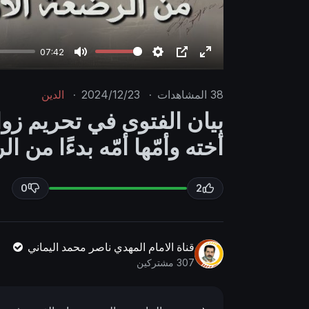
07:42
M
S
P
E
u
e
I
n
38
المشاهدات
·
2024/12/23
·
الدين
t
t
P
t
بيان الفتوى في تحريم زو
e
t
e
أخته وأمّها أمّه بدءًا من ا
i
r
n
f
g
u
0
2
s
l
l
s
قناة الامام المهدي ناصر محمد اليماني
c
307 مشتركين
r
e
e