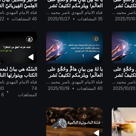
كثيفُ نَشرِ
العالَم! ويلزمكم تَكثيفُ نَشرِ
العِلميّ الفِيزيائيّ ا
يكم الله
هذا البيان، وسيكفيكم الله
الذي فَجَّرَ كَوكَب الر
قناة الامام المهدي ناصر محمد اليماني
قناة الامام المهدي ناصر محمد اليماني
المُستهزئين ..الجزء الرابع
تَفجيرًا لِبدء تَكوين 
2025/11/10
35 المشاهدات
•
2025/10/27
45 المشاهدات
•
22
الكون ..
ٍ وحُجَّةٍ على
يا لهُ مِن بيانٍ هامٍّ وحُجَّةٍ على
السُنّة هي بيانٌ لبع
كثيفُ نَشرِ
العالَم! ويلزمكم تَكثيفُ نَشرِ
الكتاب ويتوارثها النا
يكم الله
هذا البيان، وسيكفيكم الله
..
قناة الامام المهدي ناصر محمد اليماني
قناة الامام المهدي ناصر محمد اليماني
ء الثاني
المُستهزئين.. الجزء الأول
2025/10/20
40 المشاهدات
•
2025/10/19
74
/0
•
المشاهدات
6