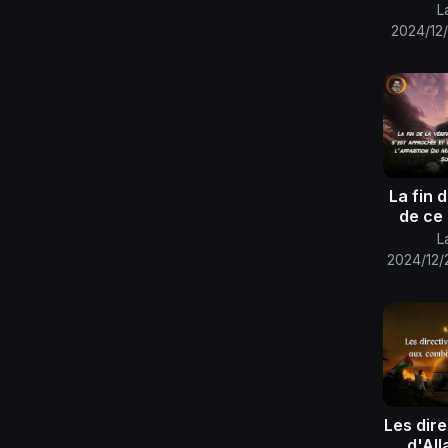
dé
L
invit
2024/12/
qu'a
La fin d
de ce 
L
2024/12/
Promess
vict
Les dire
d'All