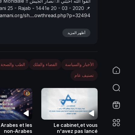
اتّقوا الله أحبّتي الٲنصار الجيش
e Mondiale !!
ani
25 - Rajab - 1441e
20 - 03 - 2020
📌
lyamani.org/sh....owthread.php?p=32494
أظهر المزيد
الأخبار والسياسة
الفضاء والفلك
الطب والصحة
تصنيف عام
 Arabes et les
Le cabinet,et vous
non-Arabes
n'avez pas lancé