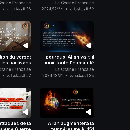
ignent que la
quand vous avez
Chaine Francaise
La Chaine Francaise
se d’Allah de
lancé, mais Allah l'a
52 المشاهدات
•
2024/12/24
36 المشاهدات
•
Son Calife est
fait..
proche
tion du verset
pourquoi Allah va-t-il
 les partisans
punir toute l'humanité
ergé ; nous ne
eux ne sont pas au
Chaine Francaise
La Chaine Francaise
aisons aucune
courant de la venue Al-
28 المشاهدات
•
2024/12/21
52 المشاهدات
•
1
on entre aucun
Mahdi
gers d'Allah,
et n
attaques de la
Allah augmentera la
isième Guerre
température à (151