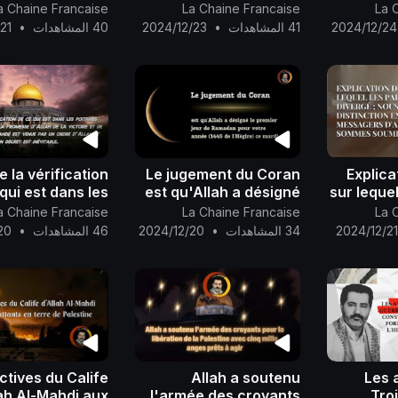
funts parmi Ses
pour la libération de la
témo
a Chaine Francaise
La Chaine Francaise
La 
és pèlerins ainsi
Palestine et à toute la
promes
2024/12/24
41 المشاهدات
•
2024/12/23
40 المشاهدات
•
21
ux vivants, tous
nation arabe et
révéler 
ensemble..
islamique..
e la vérification
Le jugement du Coran
Explica
qui est dans les
est qu'Allah a désigné
sur lequel
poitrines s'est
le premier jour de
ont div
a Chaine Francaise
La Chaine Francaise
La 
approchée et la
Ramadan pour votre
f
2024/12/2
34 المشاهدات
•
2024/12/20
46 المشاهدات
•
20
e d'Allah de la
année (1445
distincti
oire et de l'appa
des messa
ctives du Calife
Allah a soutenu
Les 
ah Al-Mahdi aux
l'armée des croyants
Tro