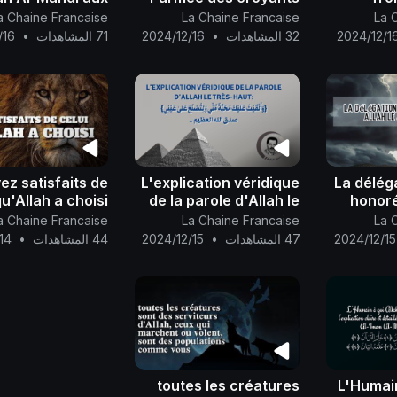
ttants en terre
pour la libération de la
mondial
a Chaine Francaise
La Chaine Francaise
La 
de Palestine..
Palestine avec cinq
const
2024/12/1
32 المشاهدات
•
2024/12/16
71 المشاهدات
•
/16
mille anges prêts à
gr
agir..
te
l'histo
ez satisfaits de
L'explication véridique
La délég
qu'Allah a choisi
de la parole d'Allah le
honoré
jou
Très-Haut
اِرتَضوا بِمَن اِختَاره ا
a Chaine Francaise
La Chaine Francaise
La 
2024/12/15
47 المشاهدات
•
2024/12/15
44 المشاهدات
•
14
toutes les créatures
L'Humain