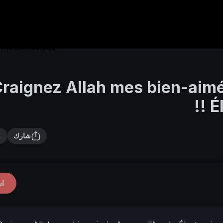
- Craignez Allah mes bien-ai
É
شارك
ا