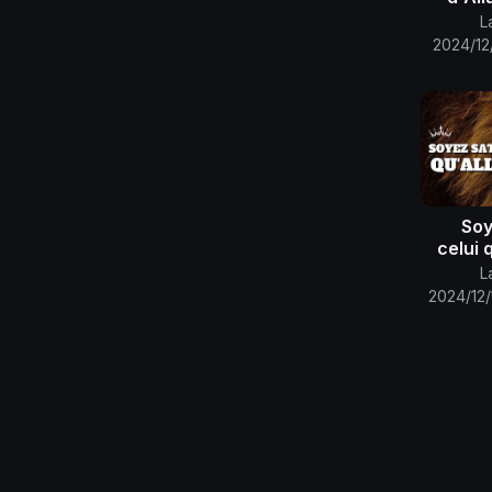
comba
L
2024/12
Soy
celui 
لله ..
L
2024/12/