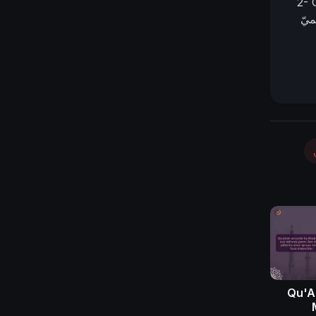
2- 
Qu'A