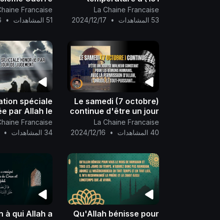
e contre Gaza
degrés).
Chaine Francaise
La Chaine Francaise
ituent la plus
53 المشاهدات
•
2024/12/17
51 المشاهدات
•
6
ande forme de
rrorisme dans
ire de l'human
ation spéciale
Le samedi (7 octobre)
e par Allah le
continue d'être un jour
r de jugement
de malheur constant
Chaine Francaise
La Chaine Francaise
pour les démons
40 المشاهدات
•
2024/12/16
34 المشاهدات
•
humains, avec la
permission d'Allah,
l’Unique, l
 à qui Allah a
Qu'Allah bénisse pour