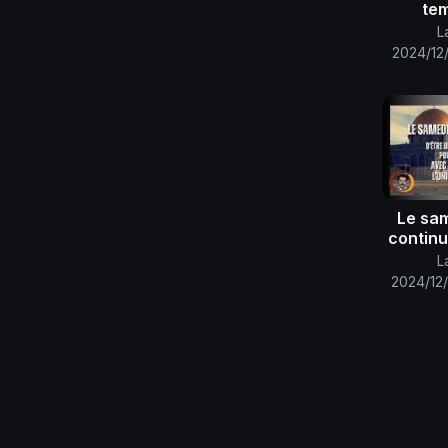
tem
L
2024/12
Le sam
continu
de m
L
p
2024/12/
h
per