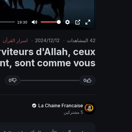
19:30
M
S
P
E
u
e
I
n
42
المشاهدات
·
2024/12/12
·
اسرار القرآن
t
t
P
t
rviteurs d'Allah, ceux
e
t
e
nt, sont comme vous.
i
r
n
f
g
u
0
0
s
l
l
s
La Chaine Francaise
c
5 مشتركين
r
e
e