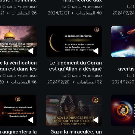
 ne sont pas au
défunts parmi Ses
témo
a Chaine Francaise
La Chaine Francaise
La 
 de la venue Al-
invités pèlerins ainsi
promes
2024/12/24
40 المشاهدات
•
2024/12/21
26 المشاهدات
•
21
Mahdi
qu'aux vivants, tous
révéler 
ensemble..
e la vérification
Le jugement du Coran
qui est dans les
est qu'Allah a désigné
averti
poitrines s'est
le premier jour de
l’app
a Chaine Francaise
La Chaine Francaise
La 
approchée et la
Ramadan pour votre
fatal
2024/12/20
32 المشاهدات
•
2024/12/20
46 المشاهدات
•
20
e d'Allah de la
année (1445
leçon, O
oire et de l'appa
doués d
h augmentera la
Gaza la miraculée, un