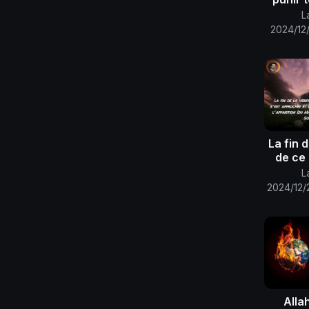
eux
L
courant
2024/12/
La fin d
de ce 
L
2024/12/
Promess
vict
Alla