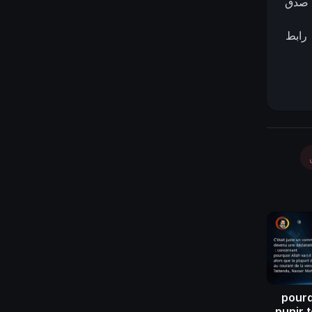
}
صدق
 رابط
pourq
punir 