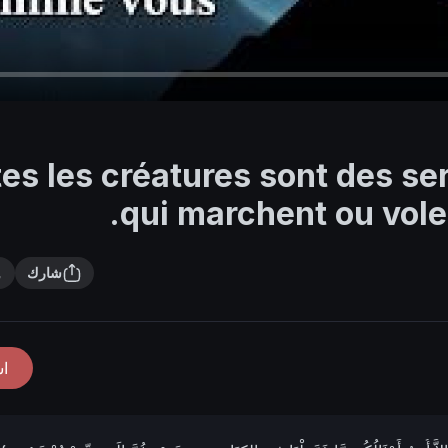
tes les créatures sont des se
qui marchent ou vole
شارك
ا