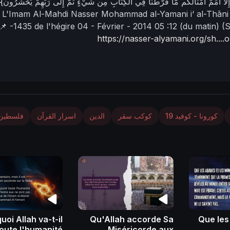
إِلاَّ أُمَمٌ أَمْثَالُكُم مَّا فَرَّطْنَا فِي الكِتَابِ مِن شَيْءٍ ثُمَّ إِلَى رَبِّهِمْ يُحْشَرُون
L'Imam Al-Mahdi Nasser Mohammad al-Yamani
i‘ al-Thāni
(S
05 :12 (du matin)
04 - Février - 2014
-1435 de l'hégire
📌
https://nasser-alyamani.org/sh..
كورونا - كوفيد 19
كوكب سقر
الدين
اسرار القرآن
فلسطين
uoi Allah va-t-il
Qu'Allah accorde Sa
Que les
toute l'humanité
Miséricorde aux