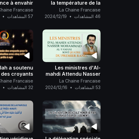
ce à envahir
la température de la
er du pôle nord
Terre et perturbe
Chaine Francaise
La Chaine Francaise
me nous vous
l'ordre de toutes les
46 المشاهدات
•
2024/12/19
57 المشاهدات
•
avons promis
planètes du système
iquement pour
solaire, et elles
année-ci (1445
souffrent de
de l&#
llah a soutenu
Les ministres d'Al-
 des croyants
mahdi Attendu Nasser
ibération de la
Mohammad Al-Yamani
Chaine Francaise
La Chaine Francaise
tine avec cinq
sont quatre du premier
53 المشاهدات
•
2024/12/16
32 المشاهدات
•
6
 anges prêts à
rang..
agir..
tion véridique
La délégation spéciale