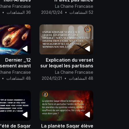
ignent que la
quand vous avez
Chaine Francaise
La Chaine Francaise
se d’Allah de
lancé, mais Allah l'a
52 المشاهدات
•
2024/12/24
36 المشاهدات
•
Son Calife est
fait..
proche
12_ Dernier
Explication du verset
ssement avant
sur lequel les partisans
roche d’un mal
ont divergé ; nous ne
Chaine Francaise
La Chaine Francaise
. Tirez-en une
faisons aucune
48 المشاهدات
•
2024/12/21
48 المشاهدات
•
̂ vous qui êtes
distinction entre aucun
e clairvoyance
des messagers d'Allah,
!!
et n
L'été de Saqar
La planète Saqar élève