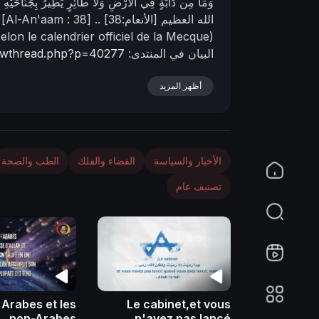
وَمَا مِن دَآبَّةٍ فِي الأَرْضِ وَلاَ طَائِرٍ يَطِيرُ بِجَنَاحَيْهِ 
n
الله العظيم [الأنعام:38] ..
[Al-An'aam : 38]
elon le calendrier officiel de la Mecque)
البيان في المنتدى:
..owthread.php?p=40277
أظهر المزيد
الأخبار والسياسة
الفضاء والفلك
الطب والصحة
تصنيف عام
 Arabes et les
Le cabinet,et vous
non-Arabes
n'avez pas lancé