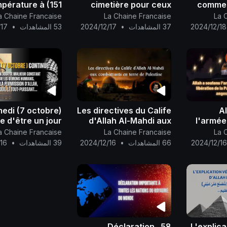
pérature à (151
cimetière pour ceux
commen
degrés).
qui l'envahissent..
l'hiv
a Chaine Francaise
La Chaine Francaise
La 
com
2024/12/18
37 المشاهدات
•
2024/12/17
53 المشاهدات
•
/17
vérid
votre 
edi (7 octobre)
Les directives du Calife
A
e d'être un jour
d'Allah Al-Mahdi aux
l'armée
alheur constant
combattants en terre
pour la l
a Chaine Francaise
La Chaine Francaise
La 
our les démons
de Palestine..
Pales
2024/12/1
66 المشاهدات
•
2024/12/16
39 المشاهدات
•
16
umains, avec la
mille
mission d'Allah,
l’Unique, l
58_ Déclaration
L'explica