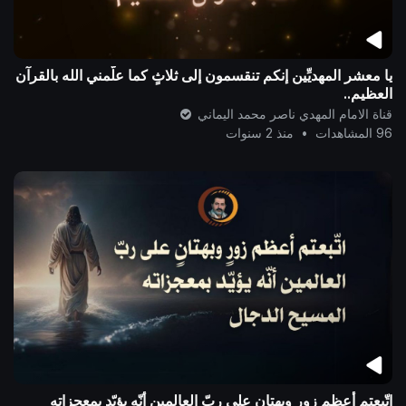
يا معشر المهديِّين إنكم تنقسمون إلى ثلاثٍ كما علّمني الله بالقرآن
العظيم..
قناة الامام المهدي ناصر محمد اليماني
96 المشاهدات
•
منذ 2 سنوات
اتّبعتم أعظم زورٍ وبهتانٍ على ربّ العالمين أنّه يؤيّد بمعجزاته