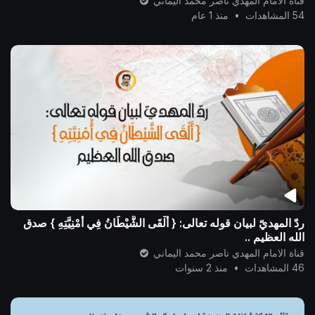
قناة الامام المهدي ناصر محمد اليماني
54 المشاهدات
•
منذ 1 عام
ردّ المهديّ لبيان قوله تعالى: { أَلْقَى الشَّيْطَانُ فِي أُمْنِيَّتِهِ } صدق
الله العظيم ..
قناة الامام المهدي ناصر محمد اليماني
46 المشاهدات
•
منذ 2 سنوات