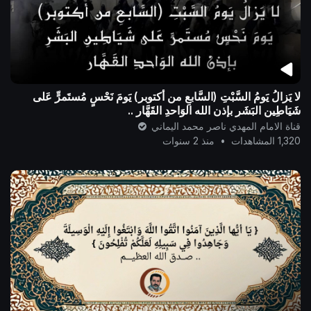
لا يَزالُ يَومُ السَّبْتِ (السَّابعِ من أكتوبر) يَومَ نَحْسٍ مُستَمرٍّ عَلى
شَيَاطِينِ البَشَرِ بإذن الله الوَاحدِ القَهَّار ..
قناة الامام المهدي ناصر محمد اليماني
1,320 المشاهدات
•
منذ 2 سنوات