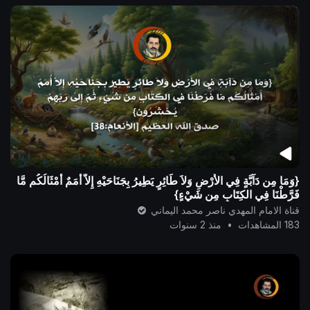
{وَمَا مِن دَآبَّةٍ فِي الأَرْضِ وَلاَ طَائِرٍ يَطِيرُ بِجَنَاحَيْهِ إِلاَّ أُمَمٌ أَمْثَالُكُم مَّا
فَرَّطْنَا فِي الكِتَابِ مِن شَيْءٍ}
قناة الامام المهدي ناصر محمد اليماني
183 المشاهدات
•
منذ 2 سنوات