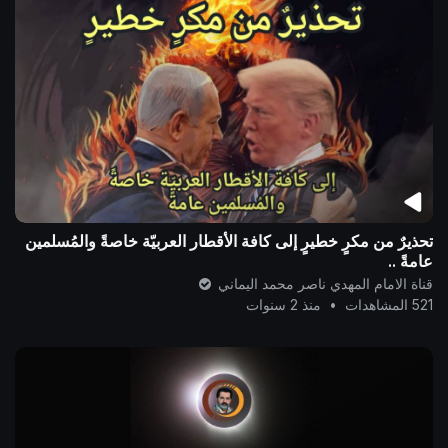
تحذيرٌ من مكرٍ خطيرٍ إلى كافة الأقطار العربيّة خاصةً والمُسلمين
عامةً ..
قناة الامام المهدي ناصر محمد اليماني
521 المشاهدات
•
منذ 2 سنوات