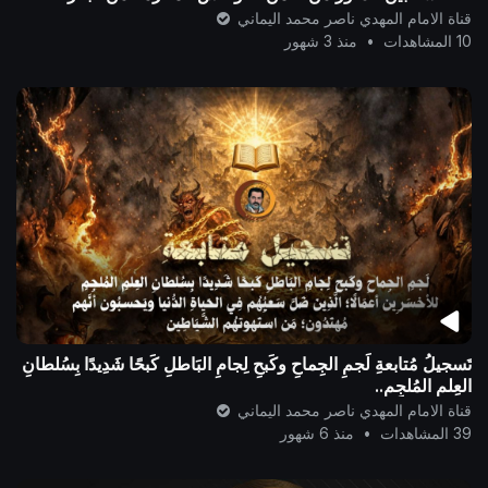
الذنوب..
قناة الامام المهدي ناصر محمد اليماني
10 المشاهدات
•
منذ 3 شهور
تَسجيلُ مُتابعةِ لَجمِ الجِماحِ وكَبحِ لِجامِ البَاطلِ كَبحًا شَدِيدًا بِسُلطانِ
العِلمِ المُلجِمِ..
قناة الامام المهدي ناصر محمد اليماني
39 المشاهدات
•
منذ 6 شهور