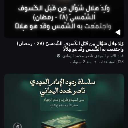
وُلِدَ هِلال شَوَّال مِن قَبْل الكُسوف الشَّمسيّ (28 - رمضان)
واجتمَعت به الشَّمس وقَد هو هِلالًا
قناة الامام المهدي ناصر محمد اليماني
123 المشاهدات
•
منذ 2 سنوات