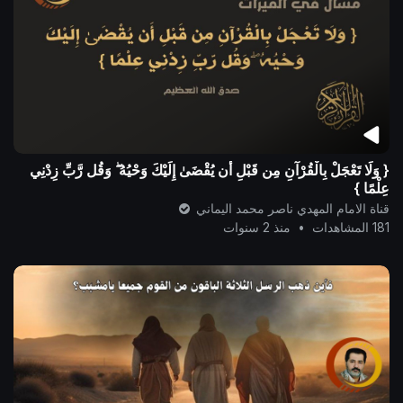
{ وَلَا تَعْجَلْ بِالْقُرْآنِ مِن قَبْلِ أَن يُقْضَىٰ إِلَيْكَ وَحْيُهُ ۖ وَقُل رَّبِّ زِدْنِي
عِلْمًا }
قناة الامام المهدي ناصر محمد اليماني
181 المشاهدات
•
منذ 2 سنوات