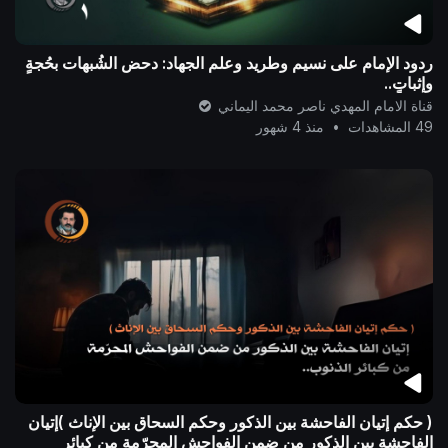
ردود الإمام على نسيم وطريد وعلم الجهاد: دحض الشُبهات بحُجةٍ
وإثباتٍ..
قناة الامام المهدي ناصر محمد اليماني
49 المشاهدات
•
منذ 4 شهور
( حكم إتيان الفاحشة بين الذكور وحكم السحاق بين الإناث )إتيان
الفاحشة بين الذكور من ضمن الفواحش المحرّمة من كبائر