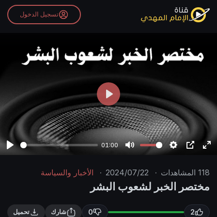
تسجيل الدخول
P
l
a
y
01:00
P
M
S
P
E
l
u
e
I
n
118
المشاهدات
·
2024/07/22
·
الأخبار والسياسة
a
t
t
P
t
مختصر الخبر لشعوب البشر
y
e
t
e
i
r
0
2
شارك
تحميل