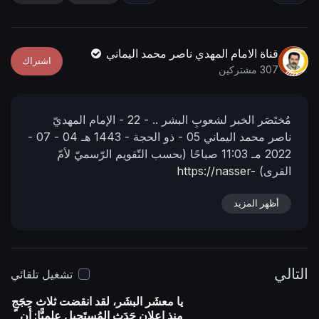
n
f
g
u
s
l
قناة الامام المهدي ناصر محمد اليماني
اشتراك
l
307 مشتركين
s
c
مُختَصَر الخبر لشعوبِ البشر ..
- 22 -
الإمام المهديّ
r
ناصر محمد اليماني
05 - ذو الحجة - 1443 هـ
04 - 07 -
e
2022 مـ
11:03 صباحًا
(بحسب التّقويم الرّسميّ لأمّ
e
القرى)
https://nasser-
n
alyamani.org/sh....owthread.php?p=38937
أظهر المزيد
التالي
تشغيل تلقائي
يا معشَر البشَر، لقد انقضت ثلاث حِجَجٍ
منذ إعلان حَدَث المُستَحيل علميًّا: أن