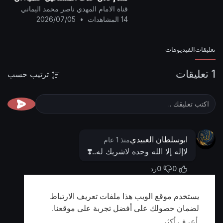
يتحوَّل صقيعُ (فريزر) تسعين درجةً
قناة الامام المهدي ناصر محمد اليماني
تحت الصفر - شتاء ليل الُقطب
14 المشاهدات
•
2026/07/05
تعليقات
الفيديوهات
1 تعليقات
ترتيب حسب
ابوسلطان العبيدي
منذ 1 عام
لاإله إلا الله وحده لاشريك له..❣️
0
0
رد
يستخدم موقع الويب هذا ملفات تعريف الارتباط
أظهر المزيد
لضمان حصولك على أفضل تجربة على موقعنا.
أعرف أكثر