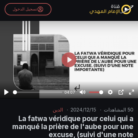
تسجيل الدخول
P
l
a
y
04:07
P
M
S
P
E
l
u
e
I
n
50
المشاهدات
·
2024/12/15
·
الدين
a
t
t
P
t
La fatwa véridique pour celui qui a
y
e
t
e
manqué la prière de l'aube pour une
i
r
excuse, (suivi d'une note