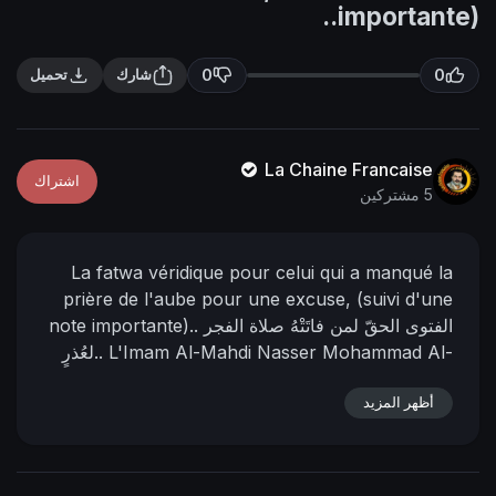
n
f
importante)..
g
u
s
l
0
0
شارك
تحميل
l
s
c
La Chaine Francaise
اشتراك
r
5 مشتركين
e
e
La fatwa véridique pour celui qui a manqué la
n
prière de l'aube pour une excuse, (suivi d'une
الفتوى الحقّ لمن فاتَتْهُ صلاة الفجر
note importante)..
L'Imam Al-Mahdi Nasser Mohammad Al-
لعُذرٍ..
Yamani
13 - Rabi'-a-thānī - 1435
13 - février -
أظهر المزيد
https://nasser-
📌 رابط البيان في المنتدى:
2014
alyamani.org/sh....owthread.php?p=42371