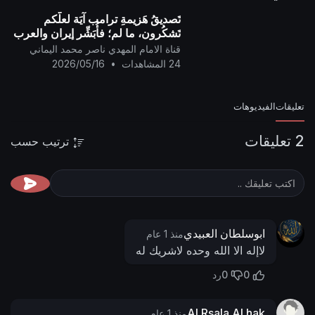
تَصديقُ هَزيمةِ ترامب آيَة لعلَّكم
تَشكُرون، ما لم؛ فأُبَشِّر إيران والعرب
وجميع شعوب البشر بِشَرِّ هلاكٍ
قناة الامام المهدي ناصر محمد اليماني
وعذابِ مُرور كوكب العذاب سَقَر..
24 المشاهدات
•
2026/05/16
تعليقات
الفيديوهات
2 تعليقات
ترتيب حسب
ابوسلطان العبيدي
منذ 1 عام
لاإله الا الله وحده لاشريك له
0
0
رد
Al Rsala Al hak
منذ 1 عام