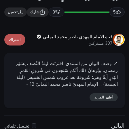
n
f
g
u
0
5
شارك
تحميل
s
l
l
s
قناة الامام المهدي ناصر محمد اليماني
اشتراك
c
307 مشتركين
r
e
📌 وصف البیان من المنتدى:
اقتربَت ليلةُ النِّصف لِشَهْر
e
رمضان، وبُرهانُ ذلك أنَّكم سَتجدون في شُروقِ القَمرِ
n
البَدرِ آيةً وهي: شُروقهُ بعد غروب شمسِ الخميس (ليلة
الجمعة) ..
الإمام المهديّ ناصر محمد اليمانيّ
12 -
رمضان - 1446 هـ
12 - 03 - 2025 مـ
📌 رابط البيان
أظهر المزيد
من المنتدى:
https://nasser-
alyamani.org/sh....owthread.php?p=47247
التالي
تشغيل تلقائي