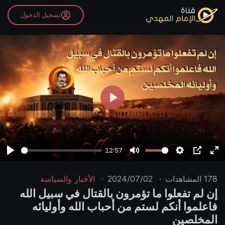
تسجيل الدخول
P
l
a
y
12:57
P
M
S
P
E
l
u
e
I
n
178
المشاهدات
·
2024/07/02
·
الأخبار والسياسة
a
t
t
P
t
إن لم تفعلوا ما تؤمرون بالقتال في سبيل الله
y
e
t
e
فاعلموا أنكم لستم من أحباب الله وأوليائه
i
r
المخلصين