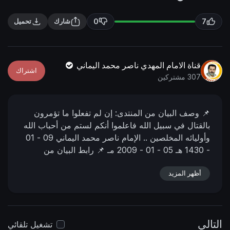
n
f
g
u
0
7
شارك
تحميل
s
l
l
s
قناة الامام المهدي ناصر محمد اليماني
اشتراك
c
307 مشتركين
r
e
📌 وصف البیان من المنتدى:
إن لم تفعلوا ما تؤمرون
e
بالقتال في سبيل الله فاعلموا أنكم لستم من أحباب الله
n
وأوليائه المخلصين ..
الإمام ناصر محمد اليماني
09 - 01
- 1430 هـ
05 - 01 - 2009 مـ
📌 رابط البيان من
المنتدى:
https://nasser-
أظهر المزيد
alyamani.org/showthread.php?p=4234
التالي
تشغيل تلقائي