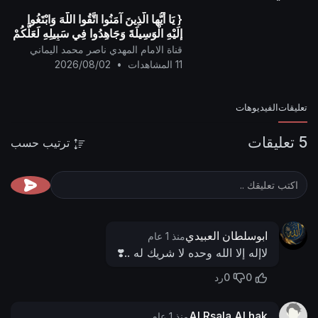
{ يَا أيُّها الَّذِينَ آمَنُوا اتَّقُوا اللَّهَ وَابْتَغُوا
إِلَيْهِ الْوَسِيلَةَ وَجَاهِدُوا فِي سَبِيلِهِ لَعَلَّكُمْ
تُفْلِحُونَ }
قناة الامام المهدي ناصر محمد اليماني
11 المشاهدات
•
2026/08/02
تعليقات
الفيديوهات
5 تعليقات
ترتيب حسب
ابوسلطان العبيدي
منذ 1 عام
لاإله إلا الله وحده لا شريك له ..❣️
0
0
رد
Al Rsala Al hak
منذ 1 عام