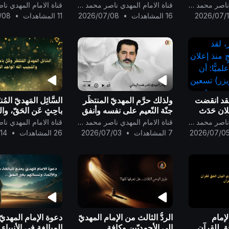
إلى الأمَّة
اليماني !
في الكُفْر ..
قناة الامام المهدي ناصر محمد اليماني
قناة الامام المهدي ناصر محمد اليماني
2026/07/
16 المشاهدات
•
2026/07/08
11 المشاهدات
•
/08
لقد انقضت
ولذلك حرَّم المهديّ المنتظَر
السَّائِل المَهديّ المُنت
لان حَدَث
جنّة النّعيم على نفسه وأنفق
باحِثٍ عَن الحَقّ، وا
أن يتحوَّل
درجته فيها لجدّه محمد
الله الواحِد القَهَّار ..
قناة الامام المهدي ناصر محمد اليماني
قناة الامام المهدي ناصر محمد اليماني
عين درجةً
رسول الله..
2026/07/0
7 المشاهدات
•
2026/07/03
26 المشاهدات
•
14
ء ليل
لإمام
الردُّ الثالث من الإمام المهديّ
دعوة الإمام المهديّ
حق للقرآن
إلى الأحمديّين وكافة
المبالغة في الأنبياء 