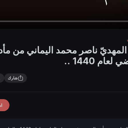
المهديّ ناصر محمد اليماني من مأد
م 1440 ..
شارك
ا