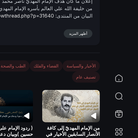
إعلان ما كان هدف الإمام المهديّ ناصر محمد الي
n
من خليفة الله علي العالم بأسره الإمام المهد
البيان من المنتدى:
..owthread.php?p=31640
أظهر المزيد
الأخبار والسياسة
الفضاء والفلك
الطب والصحة
تصنيف عام
من الإمام المهديّ إلى كافة
( ردود الإمام عل
الأنصار السابقين الأخيار في
حسين )وبيان دعوة