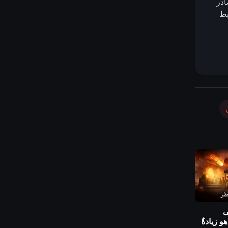
ادر
بط
لى
هو زيادةٌ