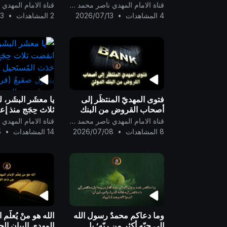
عصر الحوار من قبل الظهور
من الإمام المهديّ 
قناة الامام المهدي ناصر محمد اليماني
..
جميعاً ..
4 المشاهدات
•
2026/07/13
2 المشاهدات
•
13
فتوى المهديّ المنتظَر إلى
يا معشَر البشَر، 
أصحاب القروض من البنك
ثلاث حِجَجٍ منذ إع
الدوليّ ..
المُستَحيل علميًّا: 
قناة الامام المهدي ناصر محمد اليماني
صقيعُ (فريزر) تس
8 المشاهدات
•
2026/07/08
14 المشاهدات
•
5
تحت الصفر - شتا
الُقطب
وما دعاكم محمدٌ رسول الله
الله هو منْ يُعلّم ا
إلى حبّه أكثر من ربّه؛ بل
المهدي البيان ال