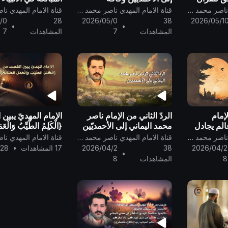
المسلمين والنّصارى والناس
ونسائهم بغير الحقّ .
قناة الامام المهدي ناصر محمد اليماني
قناة الامام المهدي ناصر محمد اليماني
أجمعين ..
/0
28
2026/05/0
38
2026/05/1
•
•
المشاهدات
7
المشاهدات
7
لإمام
الردّ الثاني من الإمام ناصر
الإمام المهديّ يبين
المٍ يجادل
محمد اليماني إلى الأحمديّين
{الْكَلِمُ الطَّيِّبُ وَالْعَم
ظم ..
الذين ضلّ سعيُهم في الحياة
الصَّالِحُ} ..
قناة الامام المهدي ناصر محمد اليماني
قناة الامام المهدي ناصر محمد اليماني
الدنيا ويحسبون أنّهم مهتدون
2026/04/2
38
2026/04/2
17 المشاهدات
•
/28
•
..
8
المشاهدات
8