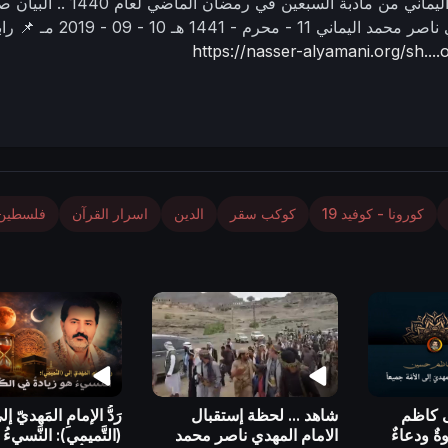
ماني من مأدبة السبعين في رمضان الماضي لعام 1440 ..
البيان ص
ي ناصر محمد اليماني
11 - محرم - 1441 هـ
10 - 09 - 2019 مـ
📌 را
https://nasser-alyamani.org/sh..
كورونا - كوفيد 19
كوكب سقر
الدين
اسرار القرآن
فلسطين
ى كاظم
شاهد ... لحظة إستقبال
رَدُّ الإمامِ المَهديّ إ
ٌ ودعاءٌ
الامام المهدي ناصر محمد
(التَّميمي): النَّسيءُ 