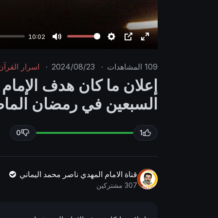
10:02
M
S
P
E
u
e
I
n
109
المشاهدات
·
2024/08/23
·
اسرار القرآن
t
t
P
t
إعلان ما كان هدف الإمام 
e
t
e
السبعين في رمضان الماضي لعا
i
r
n
f
g
u
0
1
s
l
l
s
قناة الامام المهدي ناصر محمد اليماني
c
307 مشتركين
r
e
e