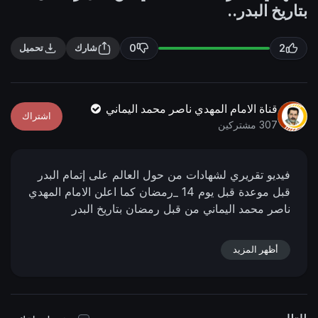
n
f
بتاريخ البدر..
g
u
s
l
0
2
شارك
تحميل
l
s
c
قناة الامام المهدي ناصر محمد اليماني
اشتراك
r
307 مشتركين
e
e
فيديو تقريري لشهادات من حول العالم على إتمام البدر
n
قبل موعدة قبل يوم 14 _رمضان كما اعلن الامام المهدي
ناصر محمد اليماني من قبل رمضان بتاريخ البدر
أظهر المزيد