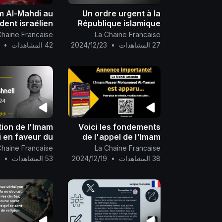
m Al-Mahdi au
Un ordre urgent à la
dent israélien
République islamique
enjamin Neten
d’Iran
Chaine Francaise
La Chaine Francaise
yahu*)..
27 المشاهدات
•
2024/12/23
42 المشاهدات
•
tion de l'Imam
Voici les fondements
 en faveur du
de l'appel de l'Imam
méricain (celui
Nasser Mohammad Al-
Chaine Francaise
La Chaine Francaise
 immolé par le
Yamani et de sa vision
38 المشاهدات
•
2024/12/19
53 المشاهدات
•
9
pour qu'il soit
rétribué par