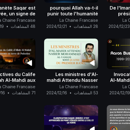
anète Saqar est
pourquoi Allah va-t-il
De l'Ima
vée, un signe de
punir toute l'humanité
prési
bation du Mahdi
eux ne sont pas au
(B
a Chaine Francaise
La Chaine Francaise
La 
Attendu Nasser
courant de la venue Al-
2024/12/23
28 المشاهدات
•
2024/12/21
48 المشاهدات
•
19
ad al-Yamani..
Mahdi
ctives du Calife
Les ministres d'Al-
Invoca
ah Al-Mahdi aux
mahdi Attendu Nasser
Al-Mahdi
ttants en terre
Mohammad Al-Yamani
pilote a
a Chaine Francaise
La Chaine Francaise
La 
de Palestine..
sont quatre du premier
qui s'est
2024/12/1
53 المشاهدات
•
2024/12/16
71 المشاهدات
•
/16
rang..
feu) 