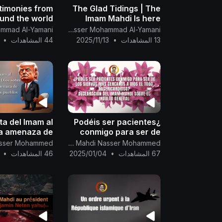
timonies from
The Glad Tidings | The
und the world
Imam Mahdi Is here
regarding the
The English Channel Of Al-Mahdi Nasser Mohammad Al-Yamani
ely full moon,
13 المشاهدات
•
2025/11/13
44 المشاهدات
•
vidence of the
 the Full Moon
Imam Al-Mahdi
a del Imam al
¿Podéis ser pacientes
la amenaza de
conmigo para ser de
d Trump a los
los siervos más
Canal Oficial Del Imam Al Mahdi Nasser Mohammed
os de Oriente
cercanos a Dios el
67 المشاهدات
•
2025/01/04
46 المشاهدات
•
Medio.
Todo Misericordioso?
Declaración del Imam
Mahdi sobre el indult