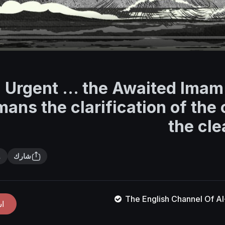
Urgent … the Awaited Imam
ans the clarification of the
the cle
شارك
The English Channel Of 
ا