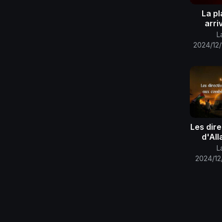
La pl
arri
l'appro
L
2024/12/
Mohamm
Les dire
d'All
comba
L
2024/12