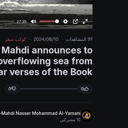
27:39
M
S
P
E
u
e
I
n
91
المشاهدات
·
2024/08/10
·
كوكب سقر
t
t
P
t
 Mahdi announces to
e
t
e
 overflowing sea from
i
r
n
f
ar verses of the Book
g
u
s
l
0
0
l
s
c
r
Al-Mahdi Nasser Mohammad Al-Yamani
10 مشتركين
e
e