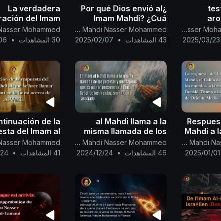
La verdadera
¿Por qué Dios envió al
tes
ración del Imam
Imam Mahdi? ¿Cuá
aro
 sobre la tierra
Canal Oficial Del Imam Al Mahdi Nasser Mohammed
The English Channel Of Al-Mahdi Nasser Mohammad Al-Yamani
la resurrección....
prematur
2025/03/23
43 المشاهدات
•
2025/02/07
30 المشاهدات
•
06
as e
event of
sign of 
tinuación de la
al Mahdi llama a la
Respuest
sta del Imam al
misma llamada de los
Mahdi a 
 al que se hace
profetas y mensajeros,
Donal
Canal Oficial Del Imam Al Mahdi Nasser Mohammed
Canal Oficial Del Imam Al Mahdi Nasser Mohammed
(Diyaa a-Din) en
que es adorar
puebl
2025/01/01
46 المشاهدات
•
2024/12/24
41 المشاهدات
•
/24
wa acerca de Al-
unicamente a Dios...
Wasila.