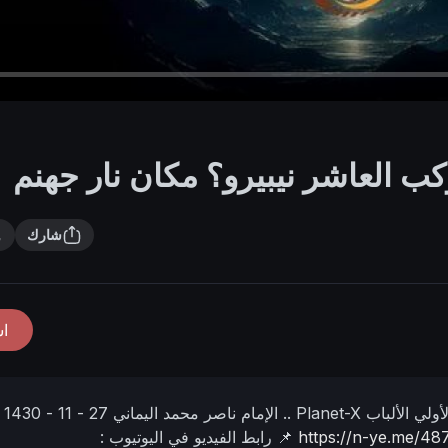
وكب العاشر نيبيرو؟ مكان نار جهنم
شارك
ا
اب Planet-X ..
الإمام ناصر محمد اليماني
27 - 11 - 1430 هـ
https://n-ye.me/48
📌 رابط الفيديو في اليوتيوب :