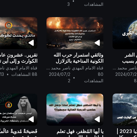
•
المشاهدات
3
 الشر
وثائقي استمرار حرب الله
تقرير.. عشرون عام
م بسبب
الكونية المناخية بالزلازل
الكوارث و إلى أين 
لأحداث
والفيضانات والأعاصير
الارض 
قناة الامام المهدي ناصر محمد اليماني
قناة الامام المهدي ناصر محمد اليماني
وحرائق الغابات لاقتراب
الاكثر سخونة | 151 °c قريبا
2024/07/2
80
2024/07/2
88 المشاهدات
•
13
•
نيبيرو
8
المشاهدات
2
تقرير.. زلزال تركيا 2023 |
يا أيها المُظفر، فهل تعلم
فَضيحَةٌ مُدويةٌ عالَميّ