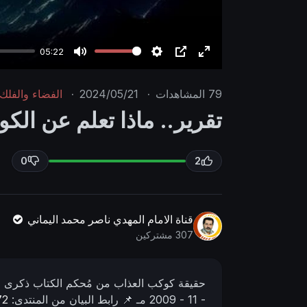
05:22
M
S
P
E
u
e
I
n
79
المشاهدات
·
2024/05/21
·
الفضاء والفلك
t
t
P
t
تقرير.. ماذا تعلم عن الك
e
t
e
i
r
n
f
0
2
g
u
s
l
l
قناة الامام المهدي ناصر محمد اليماني
s
307 مشتركين
c
r
حقيقة كوكب العذاب من مُحكم الكتاب ذكرى لأولي الألب
e
- 11 - 2009 مـ
📌 رابط البيان من المنتدى:
72
e