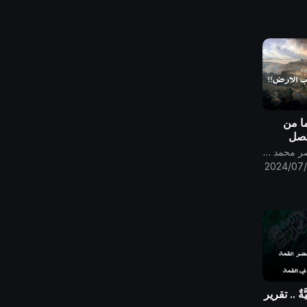
ا من
تصل
في 2024 | العام
قناة الامام المهدي ناصر محمد اليماني
2024/07/
َةٌ .. تقرير