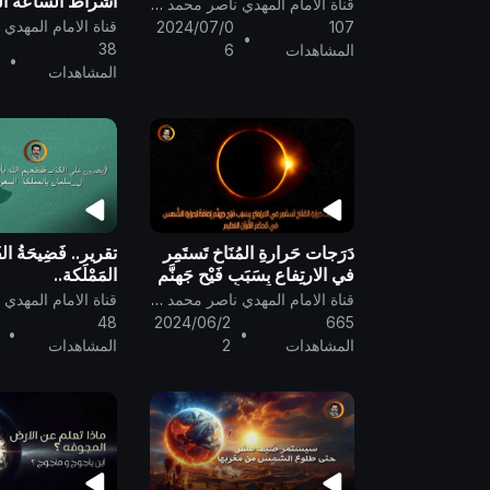
اشراط الساعة ال
قناة الامام المهدي ناصر محمد اليماني
ما يحدث في الأ
2024/07/0
107
•
كوارث ليس طبيع
38
المشاهدات
6
•
الكوكب X
المشاهدات
دَرَجات حَرارةِ المُنَاخ تَستَمِر
تقرير.. فَضِيحَةُ الف
في الارتِفاع بِسَبَب فَيْح جَهنَّم
المَمْلَكة..
إضافَةً لِحرارةِ الشَّمس في
قناة الامام المهدي ناصر محمد اليماني
مُحكَم القُرآن العَظيم ..
48
2024/06/2
665
•
•
المشاهدات
2
المشاهدات