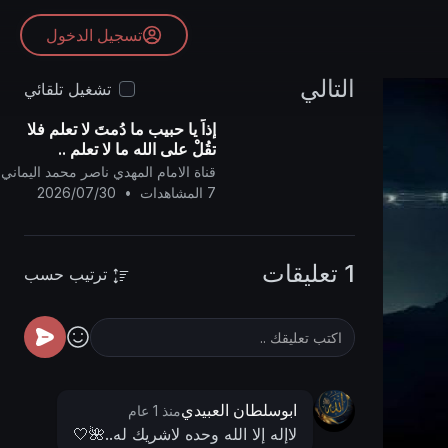
تسجيل الدخول
التالي
تشغيل تلقائي
إذاً يا حبيب ما دُمتَ لا تعلم فلا
تقُلْ على الله ما لا تعلم ..
قناة الامام المهدي ناصر محمد اليماني
7 المشاهدات
•
2026/07/30
1 تعليقات
ترتيب حسب
ابوسلطان العبيدي
منذ 1 عام
لاإله إلا الله وحده لاشريك له..🌺🤍