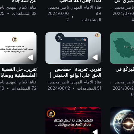
كبرى. كل
لماذا جعل الله صاحب
عن قمة جدة
رض من
الدرجة العالية مجهولاً؟
قناة الامام المهدي ناصر محمد اليماني
قناة الامام المهدي ناصر محمد اليماني
ي. اقتراب
2024/07/0
89
2024/07/0
33 المشاهدات
•
25
•
4
المشاهدات
2
َبرَكَةِ في
تقرير.. تغريدة | حصحص
تقرير.. حل القضية
الحق على الواقع الحقيقي |
الفلسطينية ووصايا ا
بدأ الناس يشعروا بالتغيرات
المهدي لجيش المؤ
قناة الامام المهدي ناصر محمد اليماني
قناة الامام المهدي ناصر محمد اليماني
التي نبأ بها #الامام_المهدي
فلسطين | لماذا هي
2024/06/2
51 المشاهدات
•
2024/06/12
72 المشاهدات
•
10
كل مسلم ؟
0