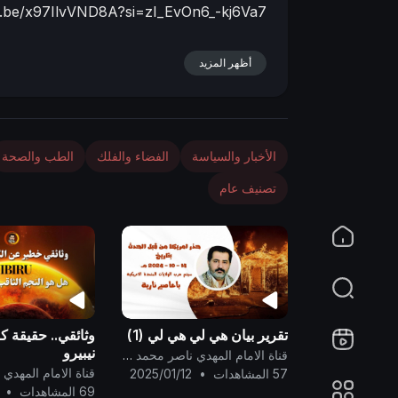
tu.be/x97IlvVND8A?si=zI_EvOn6_-kj6Va7
n
أظهر المزيد
الأخبار والسياسة
الفضاء والفلك
الطب والصحة
تصنيف عام
تقرير بيان هي لي هي لي (1)
وثائقي.. حقيقة 
نيبيرو
قناة الامام المهدي ناصر محمد اليماني
57 المشاهدات
•
2025/01/12
69 المشاهدات
•