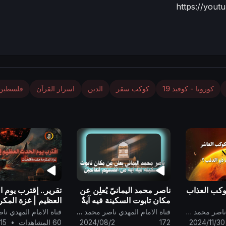
https://you
كورونا - كوفيد 19
كوكب سقر
الدين
اسرار القرآن
فلسطين
كوكب العذاب
ناصر محمد اليمانيّ يُعلِن عن
تقرير.. إقترب يوم 
مكان تابوت السكينة فيه آيةٌ
العظيم | غزة المكر
مِن أنفسهم للعالمين ..
مقدمة الحدث
قناة الامام المهدي ناصر محمد اليماني
قناة الامام المهدي ناصر محمد اليماني
2024/11/30
172
2024/08/2
60 المشاهدات
•
15