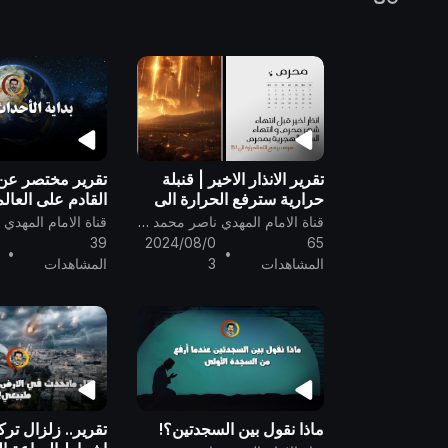
تقرير الانذار الاخير | قنبلة
تقرير مختصر عن
حرارية سترفع الحرارة الى
القادم على العال
١٥١ | ظهر المهدي المنتظر
كورونا.... بداية ا
قناة الامام المهدي ناصر محمد اليماني
ناصر محمد اليماني
الكبرى
39
2024/08/0
65
•
•
المشاهدات
3
المشاهدات
ماذا نقول بين السجدتين؟!