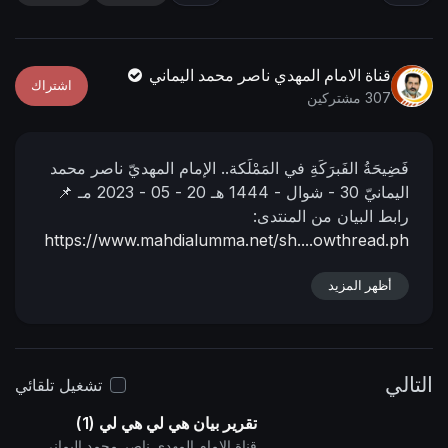
n
f
g
u
s
l
قناة الامام المهدي ناصر محمد اليماني
اشتراك
l
307 مشتركين
s
c
فَضِيحَةُ الفَبرَكَةِ في المَمْلَكة..
الإمام المهديّ ناصر محمد
r
اليمانيّ
30 - شوال - 1444 هـ
20 - 05 - 2023 مـ
📌
e
رابط البيان من المنتدى:
e
https://www.mahdialumma.net/sh....owthread.ph
n
p?p=41700
أظهر المزيد
التالي
تشغيل تلقائي
تقرير بيان هي لي هي لي (1)
قناة الامام المهدي ناصر محمد اليماني